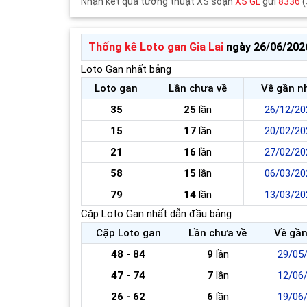
Nhận kết quả tường thuật XS soạn
XS GL
gửi
8336
(
Thống kê Loto gan Gia Lai
ngày 26/06/202
Loto Gan nhất bảng
Loto gan
Lần chưa về
Về gần n
35
25
lần
26/12/20
15
17
lần
20/02/20
21
16
lần
27/02/20
58
15
lần
06/03/20
79
14
lần
13/03/20
Cặp Loto Gan nhất dẫn đầu bảng
Cặp Loto gan
Lần chưa về
Về gần
48 - 84
9
lần
29/05
47 - 74
7
lần
12/06
26 - 62
6
lần
19/06