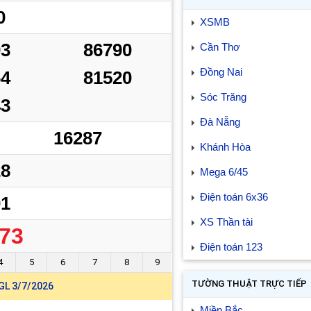
0
XSMB
03
86790
Cần Thơ
Đồng Nai
64
81520
Sóc Trăng
43
Đà Nẵng
16287
Khánh Hòa
28
Mega 6/45
Điện toán 6x36
01
XS Thần tài
73
Điện toán 123
4
5
6
7
8
9
TƯỜNG THUẬT TRỰC TIẾP
GL 3/7/2026
Miền Bắc