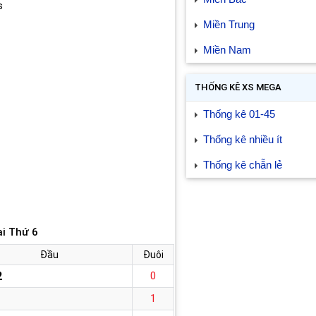
s
Miền Trung
Miền Nam
THỐNG KÊ XS MEGA
Thống kê 01-45
Thống kê nhiều ít
Thống kê chẵn lẻ
ai Thứ 6
Đầu
Đuôi
2
0
1