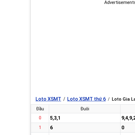
Advertisement
Loto XSMT
Loto XSMT thứ 6
Loto Gia L
Đầu
Đuôi
0
5,3,1
9,4,9,
1
6
0