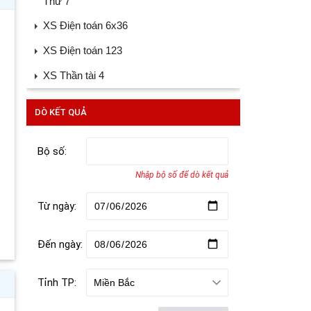
Thứ 7
XS Điện toán 6x36
XS Điện toán 123
XS Thần tài 4
DÒ KẾT QUẢ
Bộ số:
Nhập bộ số để dò kết quả
Từ ngày:
Đến ngày:
Tỉnh TP: