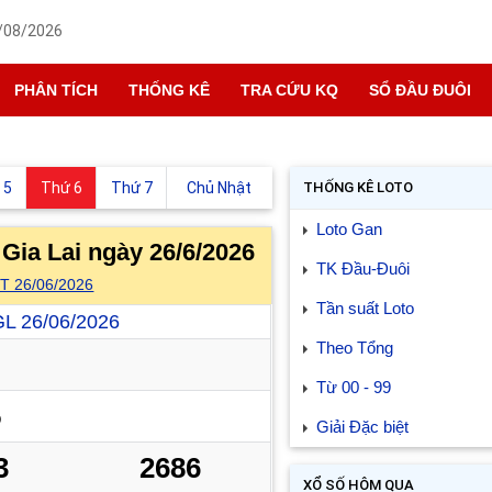
6/08/2026
PHÂN TÍCH
THỐNG KÊ
TRA CỨU KQ
SỔ ĐẦU ĐUÔI
 5
Thứ 6
Thứ 7
Chủ Nhật
THỐNG KÊ LOTO
Loto Gan
Gia Lai ngày 26/6/2026
TK Đầu-Đuôi
T 26/06/2026
Tần suất Loto
L 26/06/2026
Theo Tổng
Từ 00 - 99
5
Giải Đặc biệt
3
2686
XỔ SỐ HÔM QUA