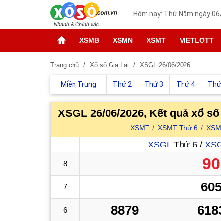
Hôm nay: Thứ Năm ngày 0
XSMB
XSMN
XSMT
VIETLOTT
Trang chủ
Xổ số Gia Lai
XSGL 26/06/2026
Miền Trung
Thứ 2
Thứ 3
Thứ 4
Thứ
XSGL 26/06/2026, Kết quả xổ số 
XSMT
XSMT Thứ 6
XSM
XSGL
Thứ 6 /
XSG
90
8
60
7
8879
618
6