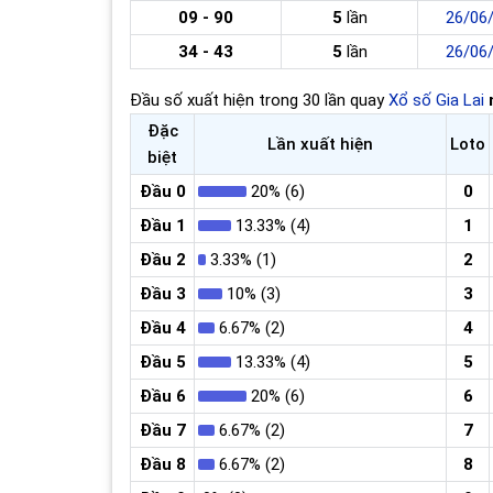
09 - 90
5
lần
26/06
34 - 43
5
lần
26/06
Đầu số xuất hiện trong 30 lần quay
Xổ số Gia Lai
Đặc
Lần xuất hiện
Loto
biệt
Đầu 0
20% (6)
0
Đầu 1
13.33% (4)
1
Đầu 2
3.33% (1)
2
Đầu 3
10% (3)
3
Đầu 4
6.67% (2)
4
Đầu 5
13.33% (4)
5
Đầu 6
20% (6)
6
Đầu 7
6.67% (2)
7
Đầu 8
6.67% (2)
8