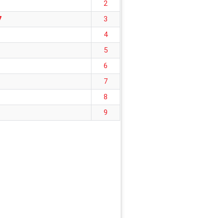
2
7
3
4
5
6
7
8
9