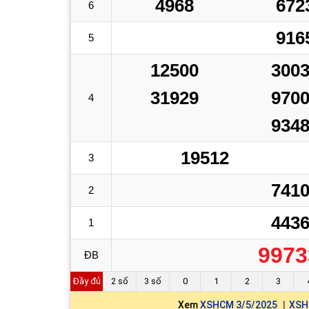
4968
672
6
916
5
12500
300
31929
970
4
934
19512
3
741
2
443
1
9973
ĐB
Đầy đủ
2 số
3 số
0
1
2
3
Xem
XSHCM 3/5/2025
XSH