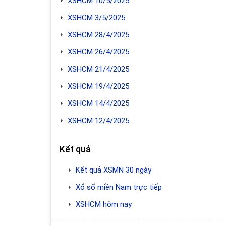
XSHCM 10/5/2025
XSHCM 3/5/2025
XSHCM 28/4/2025
XSHCM 26/4/2025
XSHCM 21/4/2025
XSHCM 19/4/2025
XSHCM 14/4/2025
XSHCM 12/4/2025
Kết quả
Kết quả XSMN 30 ngày
Xổ số miền Nam trực tiếp
XSHCM hôm nay