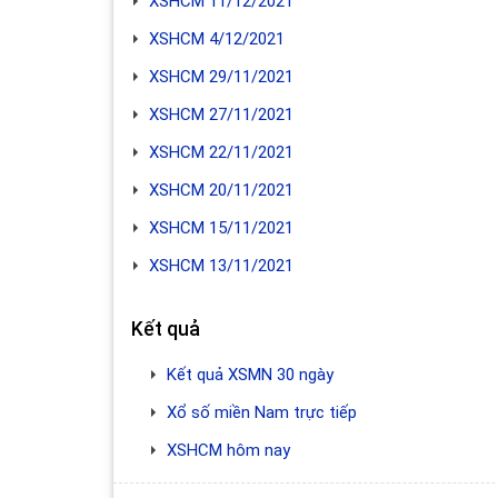
XSHCM 11/12/2021
XSHCM 4/12/2021
XSHCM 29/11/2021
XSHCM 27/11/2021
XSHCM 22/11/2021
XSHCM 20/11/2021
XSHCM 15/11/2021
XSHCM 13/11/2021
Kết quả
Kết quả XSMN 30 ngày
Xổ số miền Nam trực tiếp
XSHCM hôm nay