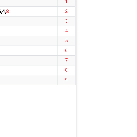
1
6,4,
8
2
3
4
5
6
7
8
9