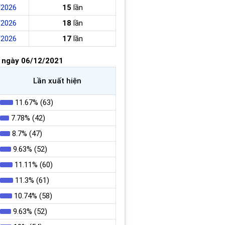
/2026
15
lần
/2026
18
lần
/2026
17
lần
ngày 06/12/2021
Lần xuất hiện
11.67% (63)
7.78% (42)
8.7% (47)
9.63% (52)
11.11% (60)
11.3% (61)
10.74% (58)
9.63% (52)