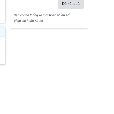
Dò kết quả
Bạn có thể thống kê một hoặc nhiều số:
Ví dụ: 36 hoặc 68, 86