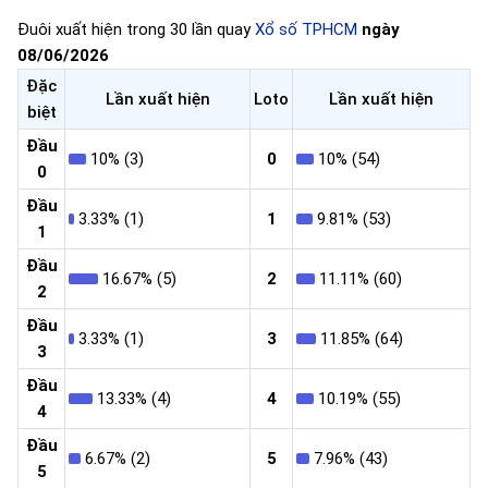
Đuôi xuất hiện trong 30 lần quay
Xổ số TPHCM
ngày
08/06/2026
Đặc
Lần xuất hiện
Loto
Lần xuất hiện
biệt
Đầu
10% (3)
0
10% (54)
0
Đầu
3.33% (1)
1
9.81% (53)
1
Đầu
16.67% (5)
2
11.11% (60)
2
Đầu
3.33% (1)
3
11.85% (64)
3
Đầu
13.33% (4)
4
10.19% (55)
4
Đầu
6.67% (2)
5
7.96% (43)
5