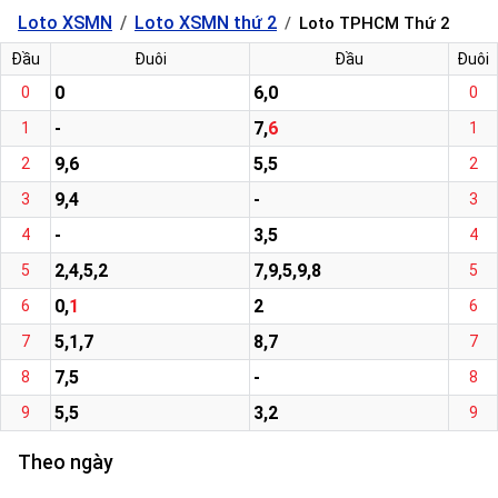
Loto XSMN
Loto XSMN thứ 2
Loto TPHCM Thứ 2
Đầu
Đuôi
Đầu
Đuôi
0
6,0
0
0
-
7,
6
1
1
9,6
5,5
2
2
9,4
-
3
3
-
3,5
4
4
2,4,5,2
7,9,5,9,8
5
5
0,
1
2
6
6
5,1,7
8,7
7
7
7,5
-
8
8
5,5
3,2
9
9
Theo ngày