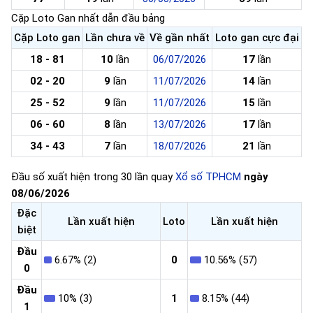
Cặp Loto Gan nhất dẫn đầu bảng
Cặp Loto gan
Lần chưa về
Về gần nhất
Loto gan cực đại
18 - 81
10
lần
06/07/2026
17
lần
02 - 20
9
lần
11/07/2026
14
lần
25 - 52
9
lần
11/07/2026
15
lần
06 - 60
8
lần
13/07/2026
17
lần
34 - 43
7
lần
18/07/2026
21
lần
Đầu số xuất hiện trong 30 lần quay
Xổ số TPHCM
ngày
08/06/2026
Đặc
Lần xuất hiện
Loto
Lần xuất hiện
biệt
Đầu
6.67% (2)
0
10.56% (57)
0
Đầu
10% (3)
1
8.15% (44)
1