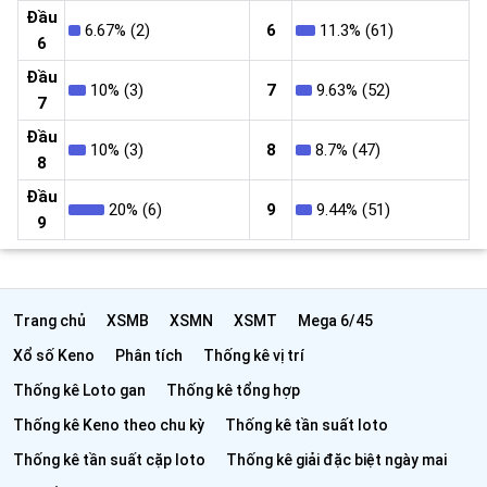
Đầu
6.67% (2)
6
11.3% (61)
6
Đầu
10% (3)
7
9.63% (52)
7
Đầu
10% (3)
8
8.7% (47)
8
Đầu
20% (6)
9
9.44% (51)
9
Trang chủ
XSMB
XSMN
XSMT
Mega 6/45
Xổ số Keno
Phân tích
Thống kê vị trí
Thống kê Loto gan
Thống kê tổng hợp
Thống kê Keno theo chu kỳ
Thống kê tần suất loto
Thống kê tần suất cặp loto
Thống kê giải đặc biệt ngày mai