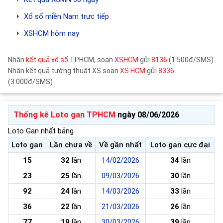
Xổ số miền Nam trực tiếp
XSHCM hôm nay
Nhận
kết quả xổ số
TPHCM, soạn
XSHCM
gửi
8136
(1.500đ/SMS)
Nhận kết quả tường thuật XS soạn
XS HCM
gửi
8336
(3.000đ/SMS)
Thống kê Loto gan TPHCM
ngày 08/06/2026
Loto Gan nhất bảng
Loto gan
Lần chưa về
Về gần nhất
Loto gan cực đại
15
32
lần
14/02/2026
34
lần
23
25
lần
09/03/2026
30
lần
92
24
lần
14/03/2026
33
lần
36
22
lần
21/03/2026
26
lần
77
19
lần
30/03/2026
39
lần