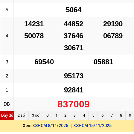
5064
5
14231
44852
29190
50078
37646
06789
4
30671
69540
05881
3
95173
2
92841
1
837009
ĐB
Đầy đủ
2 số
3 số
0
1
2
3
4
5
6
7
8
9
Xem
XSHCM 8/11/2025
XSHCM 15/11/2025