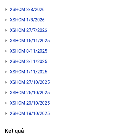
XSHCM 3/8/2026
XSHCM 1/8/2026
XSHCM 27/7/2026
XSHCM 15/11/2025
XSHCM 8/11/2025
XSHCM 3/11/2025
XSHCM 1/11/2025
XSHCM 27/10/2025
XSHCM 25/10/2025
XSHCM 20/10/2025
XSHCM 18/10/2025
Kết quả