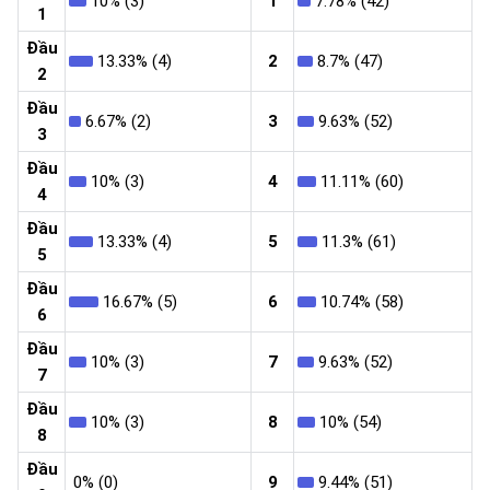
10% (3)
1
7.78% (42)
1
Đầu
13.33% (4)
2
8.7% (47)
2
Đầu
6.67% (2)
3
9.63% (52)
3
Đầu
10% (3)
4
11.11% (60)
4
Đầu
13.33% (4)
5
11.3% (61)
5
Đầu
16.67% (5)
6
10.74% (58)
6
Đầu
10% (3)
7
9.63% (52)
7
Đầu
10% (3)
8
10% (54)
8
Đầu
0% (0)
9
9.44% (51)