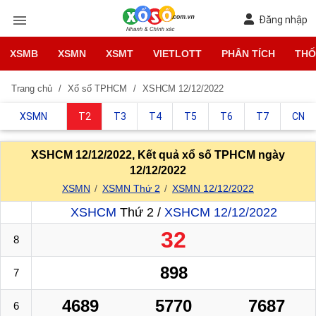
Đăng nhập
XSMB
XSMN
XSMT
VIETLOTT
PHÂN TÍCH
THỐ
Trang chủ
Xổ số TPHCM
XSHCM 12/12/2022
XSMN
T2
T3
T4
T5
T6
T7
CN
XSHCM 12/12/2022, Kết quả xổ số TPHCM ngày
12/12/2022
XSMN
XSMN Thứ 2
XSMN 12/12/2022
XSHCM
Thứ 2 /
XSHCM 12/12/2022
32
8
898
7
4689
5770
7687
6