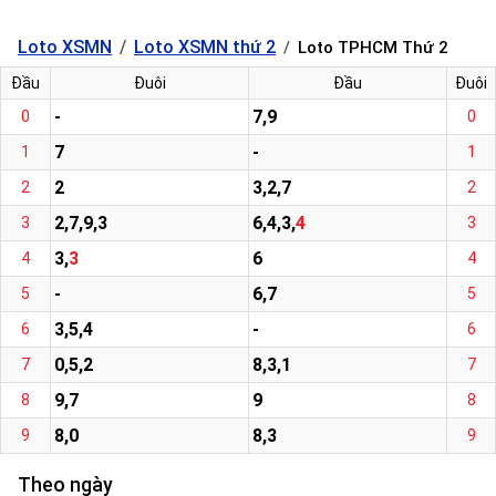
Loto XSMN
Loto XSMN thứ 2
Loto TPHCM Thứ 2
Đầu
Đuôi
Đầu
Đuôi
-
7,9
0
0
7
-
1
1
2
3,2,7
2
2
2,7,9,3
6,4,3,
4
3
3
3,
3
6
4
4
-
6,7
5
5
3,5,4
-
6
6
0,5,2
8,3,1
7
7
9,7
9
8
8
8,0
8,3
9
9
Theo ngày