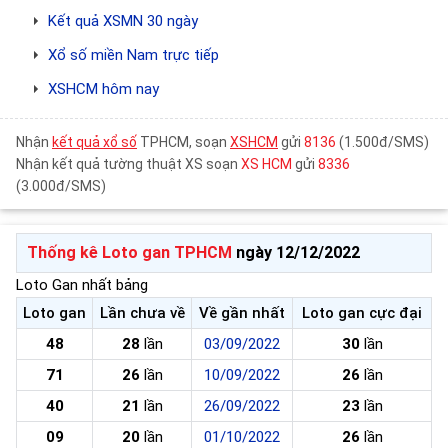
Kết quả XSMN 30 ngày
Xổ số miền Nam trực tiếp
XSHCM hôm nay
Nhận
kết quả xổ số
TPHCM, soạn
XSHCM
gửi
8136
(1.500đ/SMS)
Nhận kết quả tường thuật XS soạn
XS HCM
gửi
8336
(3.000đ/SMS)
Thống kê Loto gan TPHCM
ngày 12/12/2022
Loto Gan nhất bảng
Loto gan
Lần chưa về
Về gần nhất
Loto gan cực đại
48
28
lần
03/09/2022
30
lần
71
26
lần
10/09/2022
26
lần
40
21
lần
26/09/2022
23
lần
09
20
lần
01/10/2022
26
lần