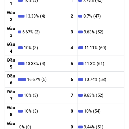
10% (3)
1
7.78% (42)
1
Đầu
13.33% (4)
2
8.7% (47)
2
Đầu
6.67% (2)
3
9.63% (52)
3
Đầu
10% (3)
4
11.11% (60)
4
Đầu
13.33% (4)
5
11.3% (61)
5
Đầu
16.67% (5)
6
10.74% (58)
6
Đầu
10% (3)
7
9.63% (52)
7
Đầu
10% (3)
8
10% (54)
8
Đầu
0% (0)
9
9.44% (51)