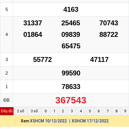
4163
5
31337
25465
70743
01864
09839
88722
4
65475
55772
47117
3
99590
2
78633
1
367543
ĐB
Đầy đủ
2 số
3 số
0
1
2
3
4
5
6
7
8
9
Xem
XSHCM 10/12/2022
XSHCM 17/12/2022