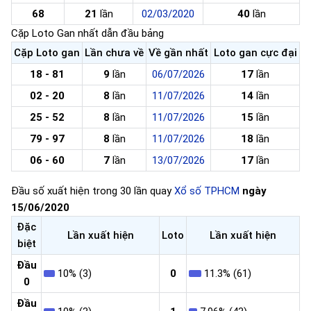
68
21
lần
02/03/2020
40
lần
Cặp Loto Gan nhất dẫn đầu bảng
Cặp Loto gan
Lần chưa về
Về gần nhất
Loto gan cực đại
18 - 81
9
lần
06/07/2026
17
lần
02 - 20
8
lần
11/07/2026
14
lần
25 - 52
8
lần
11/07/2026
15
lần
79 - 97
8
lần
11/07/2026
18
lần
06 - 60
7
lần
13/07/2026
17
lần
Đầu số xuất hiện trong 30 lần quay
Xổ số TPHCM
ngày
15/06/2020
Đặc
Lần xuất hiện
Loto
Lần xuất hiện
biệt
Đầu
10% (3)
0
11.3% (61)
0
Đầu