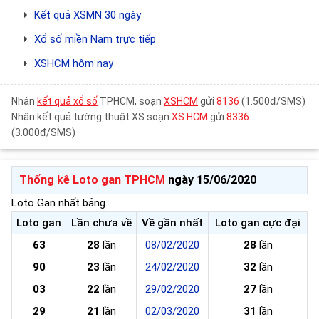
Kết quả XSMN 30 ngày
Xổ số miền Nam trực tiếp
XSHCM hôm nay
Nhận
kết quả xổ số
TPHCM, soạn
XSHCM
gửi
8136
(1.500đ/SMS)
Nhận kết quả tường thuật XS soạn
XS HCM
gửi
8336
(3.000đ/SMS)
Thống kê Loto gan TPHCM
ngày 15/06/2020
Loto Gan nhất bảng
Loto gan
Lần chưa về
Về gần nhất
Loto gan cực đại
63
28
lần
08/02/2020
28
lần
90
23
lần
24/02/2020
32
lần
03
22
lần
29/02/2020
27
lần
29
21
lần
02/03/2020
31
lần