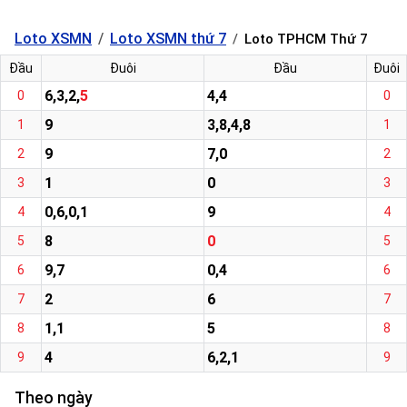
Loto XSMN
Loto XSMN thứ 7
Loto TPHCM Thứ 7
Đầu
Đuôi
Đầu
Đuôi
6,3,2,
5
4,4
0
0
9
3,8,4,8
1
1
9
7,0
2
2
1
0
3
3
0,6,0,1
9
4
4
8
0
5
5
9,7
0,4
6
6
2
6
7
7
1,1
5
8
8
4
6,2,1
9
9
Theo ngày