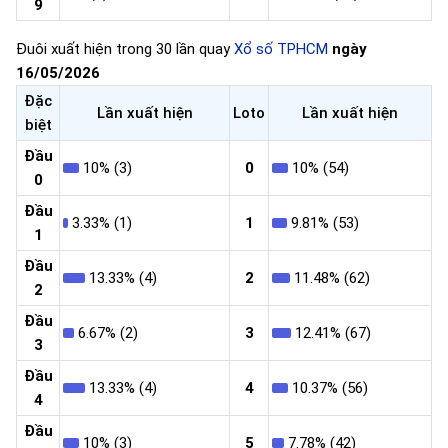
9
Đuôi xuất hiện trong 30 lần quay
Xổ số TPHCM
ngày
16/05/2026
Đặc
Lần xuất hiện
Loto
Lần xuất hiện
biệt
Đầu
10% (3)
0
10% (54)
0
Đầu
3.33% (1)
1
9.81% (53)
1
Đầu
13.33% (4)
2
11.48% (62)
2
Đầu
6.67% (2)
3
12.41% (67)
3
Đầu
13.33% (4)
4
10.37% (56)
4
Đầu
10% (3)
5
7.78% (42)