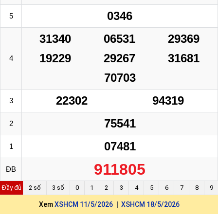
0346
5
31340
06531
29369
19229
29267
31681
4
70703
22302
94319
3
75541
2
07481
1
911805
ĐB
Đầy đủ
2 số
3 số
0
1
2
3
4
5
6
7
8
9
Xem
XSHCM 11/5/2026
XSHCM 18/5/2026