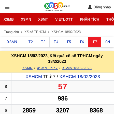
Đăng nhập
XSMB
XSMN
XSMT
VIETLOTT
PHÂN TÍCH
THỐ
Trang chủ
Xổ số TPHCM
XSHCM 18/02/2023
XSMN
T2
T3
T4
T5
T6
T7
CN
XSHCM 18/02/2023, Kết quả xổ số TPHCM ngày
18/2/2023
XSMN
XSMN Thứ 7
XSMN 18/02/2023
XSHCM
Thứ 7 /
XSHCM 18/02/2023
57
8
986
7
2859
3207
8368
6