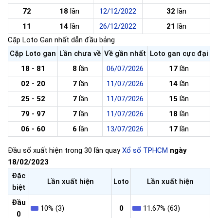
72
18
lần
12/12/2022
32
lần
11
14
lần
26/12/2022
21
lần
Cặp Loto Gan nhất dẫn đầu bảng
Cặp Loto gan
Lần chưa về
Về gần nhất
Loto gan cực đại
18 - 81
8
lần
06/07/2026
17
lần
02 - 20
7
lần
11/07/2026
14
lần
25 - 52
7
lần
11/07/2026
15
lần
79 - 97
7
lần
11/07/2026
18
lần
06 - 60
6
lần
13/07/2026
17
lần
Đầu số xuất hiện trong 30 lần quay
Xổ số TPHCM
ngày
18/02/2023
Đặc
Lần xuất hiện
Loto
Lần xuất hiện
biệt
Đầu
10% (3)
0
11.67% (63)
0