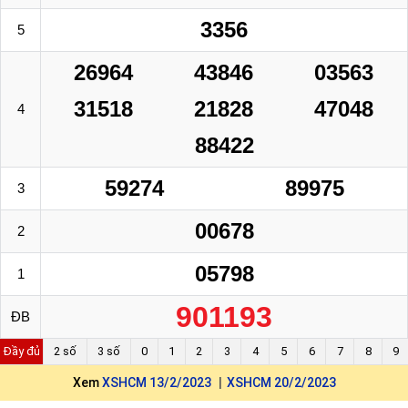
3356
5
26964
43846
03563
31518
21828
47048
4
88422
59274
89975
3
00678
2
05798
1
901193
ĐB
Đầy đủ
2 số
3 số
0
1
2
3
4
5
6
7
8
9
Xem
XSHCM 13/2/2023
XSHCM 20/2/2023