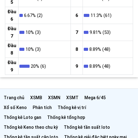
5
Đầu
6.67% (2)
6
11.3% (61)
6
Đầu
10% (3)
7
9.81% (53)
7
Đầu
10% (3)
8
8.89% (48)
8
Đầu
20% (6)
9
8.89% (48)
9
Trang chủ
XSMB
XSMN
XSMT
Mega 6/45
Xổ số Keno
Phân tích
Thống kê vị trí
Thống kê Loto gan
Thống kê tổng hợp
Thống kê Keno theo chu kỳ
Thống kê tần suất loto
Thống kê tần suất cặp loto
Thống kê giải đặc biệt ngày mai