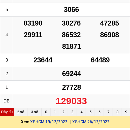
3066
5
03190
30276
47285
29911
86532
86908
4
81871
23644
64489
3
69244
2
27728
1
129033
ĐB
Đầy đủ
2 số
3 số
0
1
2
3
4
5
6
7
8
9
Xem
XSHCM 19/12/2022
XSHCM 26/12/2022