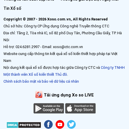
Tin Xổ số
Copyright © 2007 - 2026 Xoso.com.vn, All Rights Reserved
Chủ sở hữu: Công ty CP Ứng dụng Công nghệ Truyền thông CTC
Địa chỉ: Tầng 2, Tòa nhà IC, số 82 phố Duy Tân, Phường Cầu Giấy, TP. Hà
Nội
Hỗ trợ: 024.6281.2997 - Email: xoso@ctc.com.vn
Website cung cấp thông tin kết quả xổ số kiến thiết hợp pháp tại Việt
Nam
Nội dung kết quả xổ số được hợp tác giữa Công ty CTC và
Công ty TNHH
Một thành viên Xổ số kiến thiết Thủ đô
.
Chính sách bảo mật và bảo vệ dữ liệu cá nhân
Tải ứng dụng Xo so LIVE