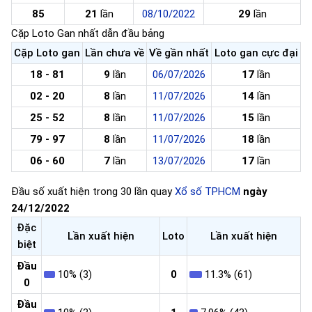
85
21
lần
08/10/2022
29
lần
Cặp Loto Gan nhất dẫn đầu bảng
Cặp Loto gan
Lần chưa về
Về gần nhất
Loto gan cực đại
18 - 81
9
lần
06/07/2026
17
lần
02 - 20
8
lần
11/07/2026
14
lần
25 - 52
8
lần
11/07/2026
15
lần
79 - 97
8
lần
11/07/2026
18
lần
06 - 60
7
lần
13/07/2026
17
lần
Đầu số xuất hiện trong 30 lần quay
Xổ số TPHCM
ngày
24/12/2022
Đặc
Lần xuất hiện
Loto
Lần xuất hiện
biệt
Đầu
10% (3)
0
11.3% (61)
0
Đầu