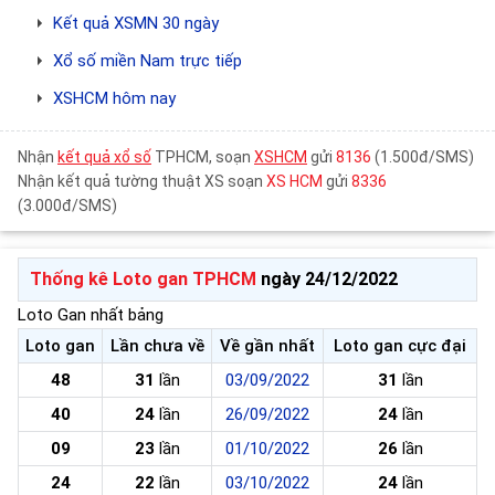
Kết quả XSMN 30 ngày
Xổ số miền Nam trực tiếp
XSHCM hôm nay
Nhận
kết quả xổ số
TPHCM, soạn
XSHCM
gửi
8136
(1.500đ/SMS)
Nhận kết quả tường thuật XS soạn
XS HCM
gửi
8336
(3.000đ/SMS)
Thống kê Loto gan TPHCM
ngày 24/12/2022
Loto Gan nhất bảng
Loto gan
Lần chưa về
Về gần nhất
Loto gan cực đại
48
31
lần
03/09/2022
31
lần
40
24
lần
26/09/2022
24
lần
09
23
lần
01/10/2022
26
lần
24
22
lần
03/10/2022
24
lần