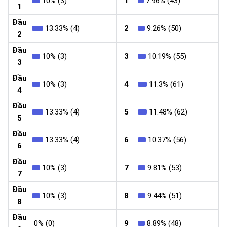
10% (3)
1
7.96% (43)
1
Đầu
13.33% (4)
2
9.26% (50)
2
Đầu
10% (3)
3
10.19% (55)
3
Đầu
10% (3)
4
11.3% (61)
4
Đầu
13.33% (4)
5
11.48% (62)
5
Đầu
13.33% (4)
6
10.37% (56)
6
Đầu
10% (3)
7
9.81% (53)
7
Đầu
10% (3)
8
9.44% (51)
8
Đầu
0% (0)
9
8.89% (48)