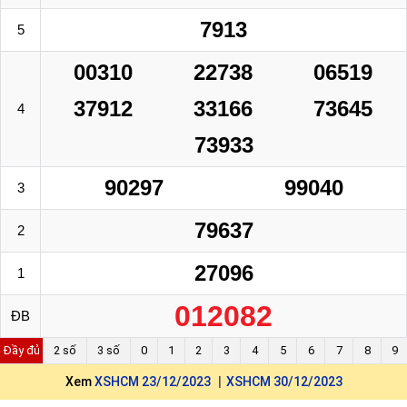
7913
5
00310
22738
06519
37912
33166
73645
4
73933
90297
99040
3
79637
2
27096
1
012082
ĐB
Đầy đủ
2 số
3 số
0
1
2
3
4
5
6
7
8
9
Xem
XSHCM 23/12/2023
XSHCM 30/12/2023