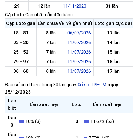
29
12
lần
11/11/2023
31
lần
Cặp Loto Gan nhất dẫn đầu bảng
Cặp Loto gan
Lần chưa về
Về gần nhất
Loto gan cực đại
18 - 81
8
lần
06/07/2026
17
lần
02 - 20
7
lần
11/07/2026
14
lần
25 - 52
7
lần
11/07/2026
15
lần
79 - 97
7
lần
11/07/2026
18
lần
06 - 60
6
lần
13/07/2026
17
lần
Đầu số xuất hiện trong 30 lần quay
Xổ số TPHCM
ngày
25/12/2023
Đặc
Lần xuất hiện
Loto
Lần xuất hiện
biệt
Đầu
10% (3)
0
11.67% (63)
0
Đầu