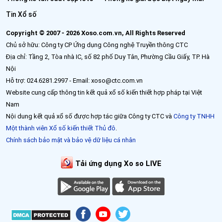
Tin Xổ số
Copyright © 2007 - 2026 Xoso.com.vn, All Rights Reserved
Chủ sở hữu: Công ty CP Ứng dụng Công nghệ Truyền thông CTC
Địa chỉ: Tầng 2, Tòa nhà IC, số 82 phố Duy Tân, Phường Cầu Giấy, TP. Hà
Nội
Hỗ trợ: 024.6281.2997 - Email: xoso@ctc.com.vn
Website cung cấp thông tin kết quả xổ số kiến thiết hợp pháp tại Việt
Nam
Nội dung kết quả xổ số được hợp tác giữa Công ty CTC và
Công ty TNHH
Một thành viên Xổ số kiến thiết Thủ đô
.
Chính sách bảo mật và bảo vệ dữ liệu cá nhân
Tải ứng dụng Xo so LIVE