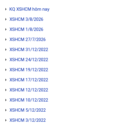
KQ XSHCM hôm nay
XSHCM 3/8/2026
XSHCM 1/8/2026
XSHCM 27/7/2026
XSHCM 31/12/2022
XSHCM 24/12/2022
XSHCM 19/12/2022
XSHCM 17/12/2022
XSHCM 12/12/2022
XSHCM 10/12/2022
XSHCM 5/12/2022
XSHCM 3/12/2022