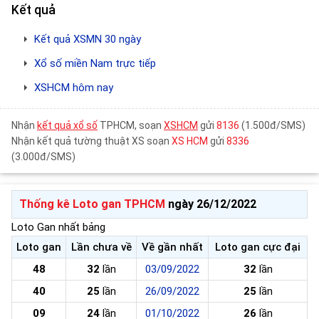
Kết quả
Kết quả XSMN 30 ngày
Xổ số miền Nam trực tiếp
XSHCM hôm nay
Nhận
kết quả xổ số
TPHCM, soạn
XSHCM
gửi
8136
(1.500đ/SMS)
Nhận kết quả tường thuật XS soạn
XS HCM
gửi
8336
(3.000đ/SMS)
Thống kê Loto gan TPHCM
ngày 26/12/2022
Loto Gan nhất bảng
Loto gan
Lần chưa về
Về gần nhất
Loto gan cực đại
48
32
lần
03/09/2022
32
lần
40
25
lần
26/09/2022
25
lần
09
24
lần
01/10/2022
26
lần