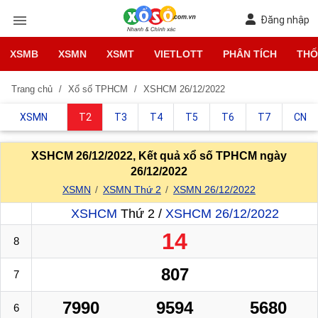
Đăng nhập
XSMB
XSMN
XSMT
VIETLOTT
PHÂN TÍCH
THỐ
Trang chủ
Xổ số TPHCM
XSHCM 26/12/2022
XSMN
T2
T3
T4
T5
T6
T7
CN
XSHCM 26/12/2022, Kết quả xổ số TPHCM ngày
26/12/2022
XSMN
XSMN Thứ 2
XSMN 26/12/2022
XSHCM
Thứ 2 /
XSHCM 26/12/2022
14
8
807
7
7990
9594
5680
6