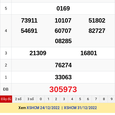
0169
5
73911
10107
51802
54691
60707
82727
4
08285
21309
16801
3
76274
2
33063
1
305973
ĐB
Đầy đủ
2 số
3 số
0
1
2
3
4
5
6
7
8
9
Xem
XSHCM 24/12/2022
XSHCM 31/12/2022