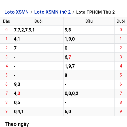
Loto XSMN
Loto XSMN thứ 2
Loto TPHCM Thứ 2
Đầu
Đuôi
Đầu
Đuôi
7,7,2,7,9,1
9,8
0
0
4,1
1,9,0
1
1
7
0
2
2
-
6,
7
3
3
-
1,9,7
4
4
-
8
5
5
9,3
-
6
6
4,
3
0,0,0,2
7
7
0,5
-
8
8
0,4,1
6,0
9
9
Theo ngày