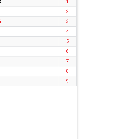
8
1
2
6
3
4
5
6
7
8
9