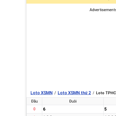
Advertisement
Loto XSMN
Loto XSMN thứ 2
Loto TPHC
Đầu
Đuôi
0
6
5