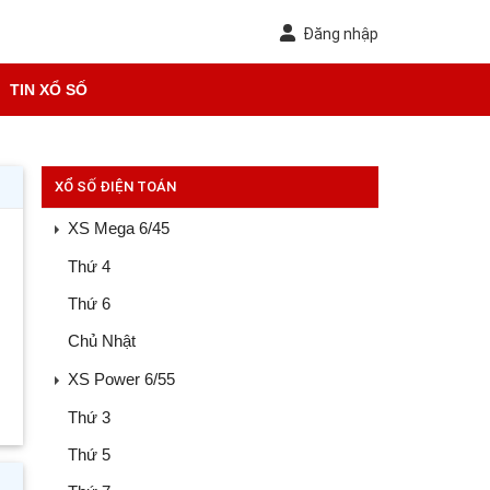
Đăng nhập
TIN XỔ SỐ
XỔ SỐ ĐIỆN TOÁN
XS Mega 6/45
Thứ 4
Thứ 6
Chủ Nhật
XS Power 6/55
Thứ 3
Thứ 5