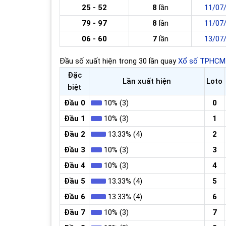
25 - 52
8
lần
11/07
79 - 97
8
lần
11/07
06 - 60
7
lần
13/07
Đầu số xuất hiện trong 30 lần quay
Xổ số TPHCM
Đặc
Lần xuất hiện
Loto
biệt
Đầu 0
10% (3)
0
Đầu 1
10% (3)
1
Đầu 2
13.33% (4)
2
Đầu 3
10% (3)
3
Đầu 4
10% (3)
4
Đầu 5
13.33% (4)
5
Đầu 6
13.33% (4)
6
Đầu 7
10% (3)
7