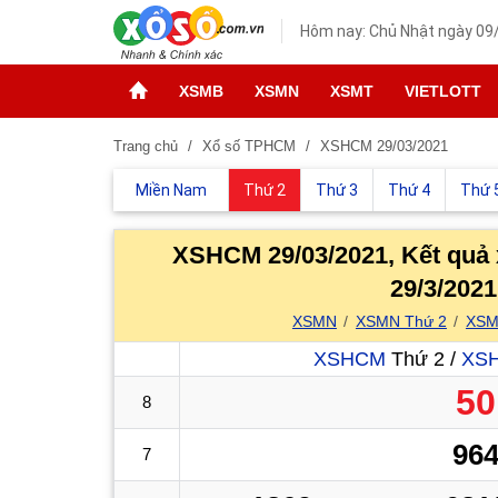
Hôm nay: Chủ Nhật ngày 0
XSMB
XSMN
XSMT
VIETLOTT
Trang chủ
Xổ số TPHCM
XSHCM 29/03/2021
Miền Nam
Thứ 2
Thứ 3
Thứ 4
Thứ 
XSHCM 29/03/2021, Kết quả
29/3/2021
XSMN
XSMN Thứ 2
XSM
XSHCM
Thứ 2 /
XSH
50
8
96
7