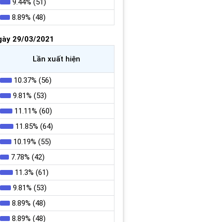
9.44% (51)
8.89% (48)
gày 29/03/2021
Lần xuất hiện
10.37% (56)
9.81% (53)
11.11% (60)
11.85% (64)
10.19% (55)
7.78% (42)
11.3% (61)
9.81% (53)
8.89% (48)
8.89% (48)