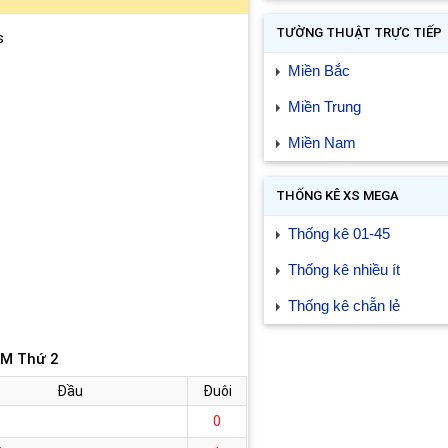
TƯỜNG THUẬT TRỰC TIẾP
s
Miền Bắc
Miền Trung
Miền Nam
THỐNG KÊ XS MEGA
Thống kê 01-45
Thống kê nhiều ít
Thống kê chẵn lẻ
M Thứ 2
Đầu
Đuôi
0