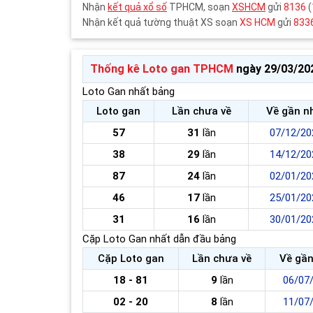
Nhận
kết quả xổ số
TPHCM, soạn
XSHCM
gửi
8136
(
Nhận kết quả tường thuật XS soạn
XS HCM
gửi
833
Thống kê Loto gan TPHCM
ngày 29/03/20
Loto Gan nhất bảng
Loto gan
Lần chưa về
Về gần n
57
31
lần
07/12/20
38
29
lần
14/12/20
87
24
lần
02/01/20
46
17
lần
25/01/20
31
16
lần
30/01/20
Cặp Loto Gan nhất dẫn đầu bảng
Cặp Loto gan
Lần chưa về
Về gần
18 - 81
9
lần
06/07
02 - 20
8
lần
11/07