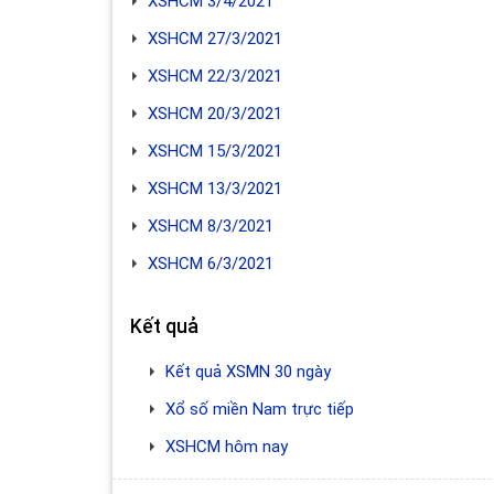
XSHCM 3/4/2021
XSHCM 27/3/2021
XSHCM 22/3/2021
XSHCM 20/3/2021
XSHCM 15/3/2021
XSHCM 13/3/2021
XSHCM 8/3/2021
XSHCM 6/3/2021
Kết quả
Kết quả XSMN 30 ngày
Xổ số miền Nam trực tiếp
XSHCM hôm nay