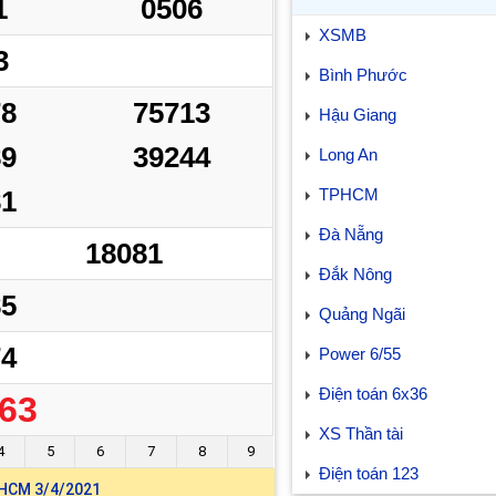
1
0506
XSMB
3
Bình Phước
78
75713
Hậu Giang
89
39244
Long An
81
TPHCM
Đà Nẵng
18081
Đắk Nông
85
Quảng Ngãi
74
Power 6/55
Điện toán 6x36
63
XS Thần tài
4
5
6
7
8
9
Điện toán 123
HCM 3/4/2021