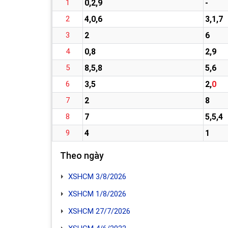
1
0,2,9
-
2
4,0,6
3,1,7
3
2
6
4
0,8
2,9
5
8,5,8
5,6
6
3,5
2,
0
7
2
8
8
7
5,5,4
9
4
1
Theo ngày
XSHCM 3/8/2026
XSHCM 1/8/2026
XSHCM 27/7/2026