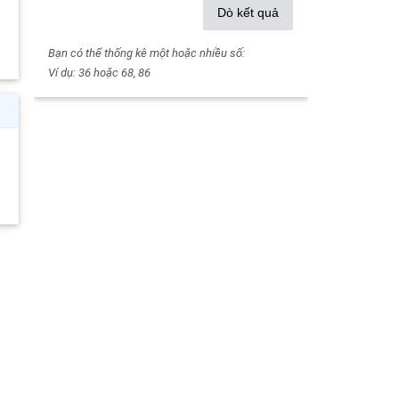
Dò kết quả
Bạn có thể thống kê một hoặc nhiều số:
Ví dụ: 36 hoặc 68, 86