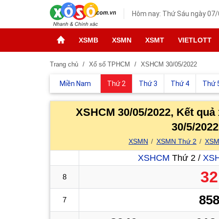
Hôm nay: Thứ Sáu ngày 07
XSMB
XSMN
XSMT
VIETLOTT
Trang chủ
Xổ số TPHCM
XSHCM 30/05/2022
Miền Nam
Thứ 2
Thứ 3
Thứ 4
Thứ 
XSHCM 30/05/2022, Kết quả
30/5/2022
XSMN
XSMN Thứ 2
XSM
XSHCM
Thứ 2 /
XSH
32
8
85
7