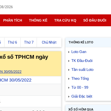
/08/2026
PHÂN TÍCH
THỐNG KÊ
TRA CỨU KQ
SỔ ĐẦU ĐUÔI
5
Thứ 6
Thứ 7
Chủ Nhật
THỐNG KÊ LOTO
Loto Gan
 xổ số TPHCM ngày
TK Đầu-Đuôi
Tần suất Loto
N 30/05/2022
Theo Tổng
CM 30/05/2022
Từ 00 - 99
Giải Đặc biệt
8
XỔ SỐ HÔM QUA