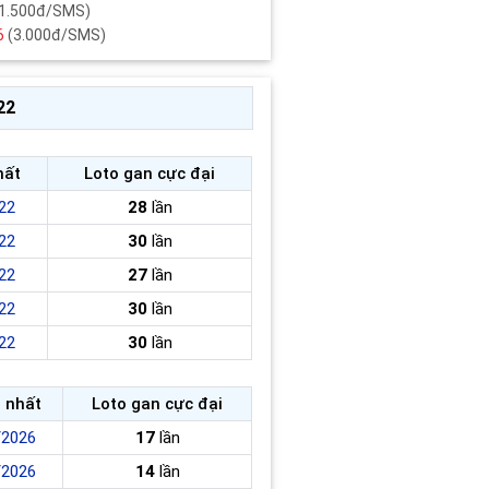
1.500đ/SMS)
6
(3.000đ/SMS)
22
hất
Loto gan cực đại
22
28
lần
22
30
lần
22
27
lần
22
30
lần
22
30
lần
 nhất
Loto gan cực đại
/2026
17
lần
/2026
14
lần