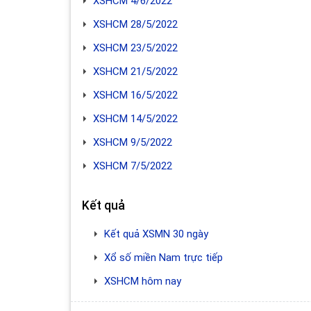
XSHCM 4/6/2022
XSHCM 28/5/2022
XSHCM 23/5/2022
XSHCM 21/5/2022
XSHCM 16/5/2022
XSHCM 14/5/2022
XSHCM 9/5/2022
XSHCM 7/5/2022
Kết quả
Kết quả XSMN 30 ngày
Xổ số miền Nam trực tiếp
XSHCM hôm nay