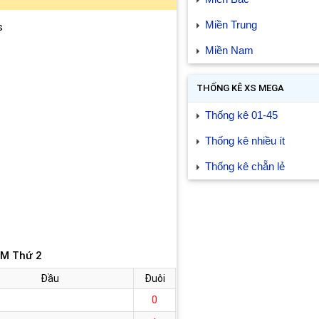
Miền Trung
s
Miền Nam
THỐNG KÊ XS MEGA
Thống kê 01-45
Thống kê nhiều ít
Thống kê chẵn lẻ
M Thứ 2
Đầu
Đuôi
0