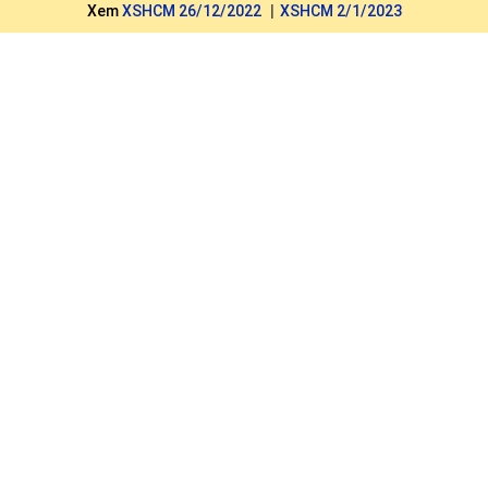
Xem
XSHCM 26/12/2022
XSHCM 2/1/2023