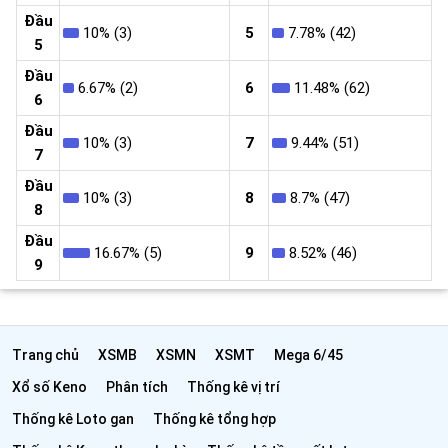
Đầu
10% (3)
5
7.78% (42)
5
Đầu
6.67% (2)
6
11.48% (62)
6
Đầu
10% (3)
7
9.44% (51)
7
Đầu
10% (3)
8
8.7% (47)
8
Đầu
16.67% (5)
9
8.52% (46)
9
Trang chủ
XSMB
XSMN
XSMT
Mega 6/45
Xổ số Keno
Phân tích
Thống kê vị trí
Thống kê Loto gan
Thống kê tổng hợp