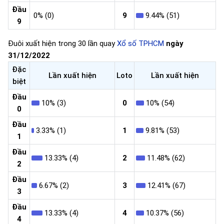
Đầu
0% (0)
9
9.44% (51)
9
Đuôi xuất hiện trong 30 lần quay
Xổ số TPHCM
ngày
31/12/2022
Đặc
Lần xuất hiện
Loto
Lần xuất hiện
biệt
Đầu
10% (3)
0
10% (54)
0
Đầu
3.33% (1)
1
9.81% (53)
1
Đầu
13.33% (4)
2
11.48% (62)
2
Đầu
6.67% (2)
3
12.41% (67)
3
Đầu
13.33% (4)
4
10.37% (56)
4