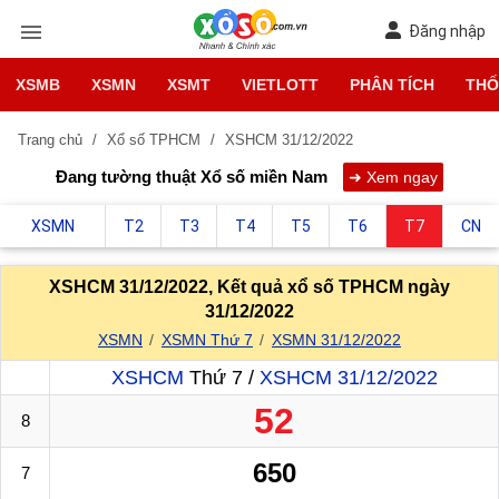
Đăng nhập
XSMB
XSMN
XSMT
VIETLOTT
PHÂN TÍCH
THỐ
Trang chủ
Xổ số TPHCM
XSHCM 31/12/2022
Đang tường thuật Xổ số
miền Nam
➜ Xem ngay
XSMN
T2
T3
T4
T5
T6
T7
CN
XSHCM 31/12/2022, Kết quả xổ số TPHCM ngày
31/12/2022
XSMN
XSMN Thứ 7
XSMN 31/12/2022
XSHCM
Thứ 7 /
XSHCM 31/12/2022
52
8
650
7