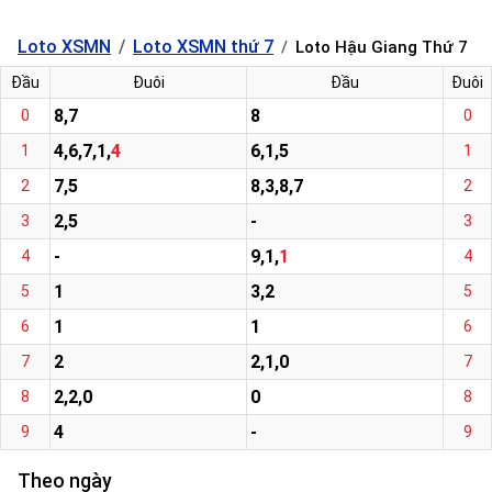
Loto XSMN
Loto XSMN thứ 7
Loto Hậu Giang Thứ 7
Đầu
Đuôi
Đầu
Đuôi
8,7
8
0
0
4,6,7,1,
4
6,1,5
1
1
7,5
8,3,8,7
2
2
2,5
-
3
3
-
9,1,
1
4
4
1
3,2
5
5
1
1
6
6
2
2,1,0
7
7
2,2,0
0
8
8
4
-
9
9
Theo ngày