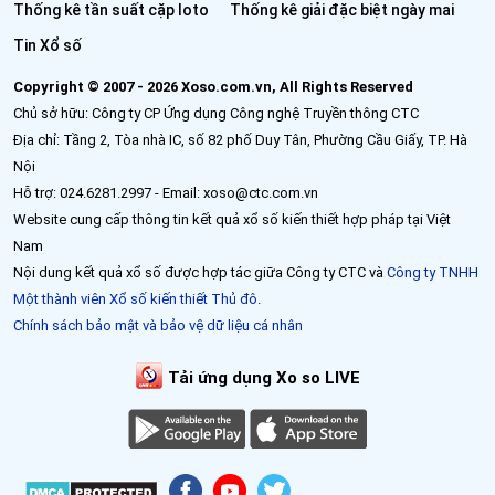
Thống kê tần suất cặp loto
Thống kê giải đặc biệt ngày mai
Tin Xổ số
Copyright © 2007 - 2026 Xoso.com.vn, All Rights Reserved
Chủ sở hữu: Công ty CP Ứng dụng Công nghệ Truyền thông CTC
Địa chỉ: Tầng 2, Tòa nhà IC, số 82 phố Duy Tân, Phường Cầu Giấy, TP. Hà
Nội
Hỗ trợ: 024.6281.2997 - Email: xoso@ctc.com.vn
Website cung cấp thông tin kết quả xổ số kiến thiết hợp pháp tại Việt
Nam
Nội dung kết quả xổ số được hợp tác giữa Công ty CTC và
Công ty TNHH
Một thành viên Xổ số kiến thiết Thủ đô
.
Chính sách bảo mật và bảo vệ dữ liệu cá nhân
Tải ứng dụng Xo so LIVE