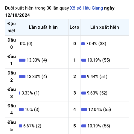
Đuôi xuất hiện trong 30 lần quay
Xổ số Hậu Giang
ngày
12/10/2024
Đặc
Lần xuất hiện
Loto
Lần xuất hiện
biệt
Đầu
0% (0)
0
7.04% (38)
0
Đầu
13.33% (4)
1
10.19% (55)
1
Đầu
13.33% (4)
2
9.44% (51)
2
Đầu
3.33% (1)
3
9.63% (52)
3
Đầu
10% (3)
4
12.04% (65)
4
Đầu
6.67% (2)
5
10.19% (55)
5