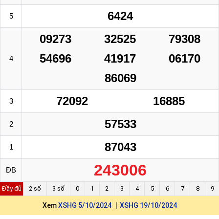
6424
5
09273
32525
79308
54696
41917
06170
4
86069
72092
16885
3
57533
2
87043
1
243006
ĐB
Đầy đủ
2 số
3 số
0
1
2
3
4
5
6
7
8
9
Xem
XSHG 5/10/2024
XSHG 19/10/2024