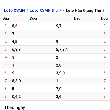
Loto XSMN
Loto XSMN thứ 7
Loto Hậu Giang Thứ 7
Đầu
Đuôi
Đầu
Đuôi
8,
6
9,7
0
0
7
-
1
1
4,5
9
2
2
6,9,3
5,7,3,4
3
3
3
2
4
4
3
2,8
5
5
9
3,9,
0
6
6
8,3,0
1
7
7
5
7,0
8
8
0,6,2
3,6
9
9
Theo ngày