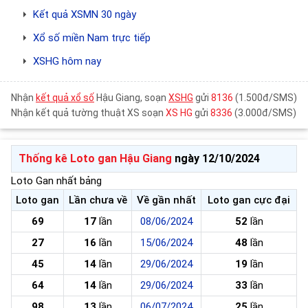
Kết quả XSMN 30 ngày
Xổ số miền Nam trực tiếp
XSHG hôm nay
Nhận
kết quả xổ số
Hậu Giang, soạn
XSHG
gửi
8136
(1.500đ/SMS)
Nhận kết quả tường thuật XS soạn
XS HG
gửi
8336
(3.000đ/SMS)
Thống kê Loto gan Hậu Giang
ngày 12/10/2024
Loto Gan nhất bảng
Loto gan
Lần chưa về
Về gần nhất
Loto gan cực đại
69
17
lần
08/06/2024
52
lần
27
16
lần
15/06/2024
48
lần
45
14
lần
29/06/2024
19
lần
64
14
lần
29/06/2024
33
lần
98
13
lần
06/07/2024
25
lần