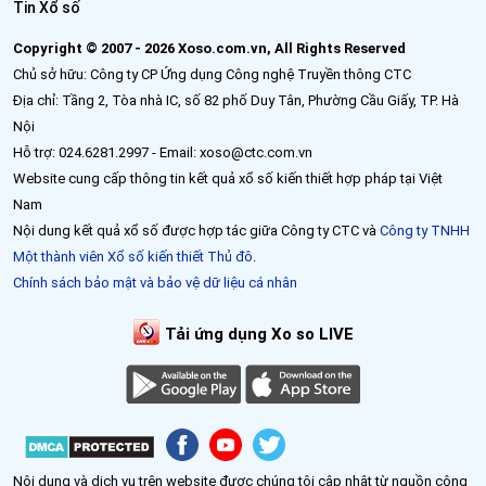
Tin Xổ số
Copyright © 2007 - 2026 Xoso.com.vn, All Rights Reserved
Chủ sở hữu: Công ty CP Ứng dụng Công nghệ Truyền thông CTC
Địa chỉ: Tầng 2, Tòa nhà IC, số 82 phố Duy Tân, Phường Cầu Giấy, TP. Hà
Nội
Hỗ trợ: 024.6281.2997 - Email: xoso@ctc.com.vn
Website cung cấp thông tin kết quả xổ số kiến thiết hợp pháp tại Việt
Nam
Nội dung kết quả xổ số được hợp tác giữa Công ty CTC và
Công ty TNHH
Một thành viên Xổ số kiến thiết Thủ đô
.
Chính sách bảo mật và bảo vệ dữ liệu cá nhân
Tải ứng dụng Xo so LIVE
Nội dung và dịch vụ trên website được chúng tôi cập nhật từ nguồn công