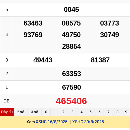
0045
5
63463
08575
03773
93769
49750
30749
4
28854
49443
81387
3
63353
2
67590
1
465406
ĐB
Đầy đủ
2 số
3 số
0
1
2
3
4
5
6
7
8
9
Xem
XSHG 16/8/2025
XSHG 30/8/2025