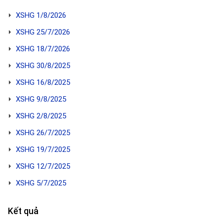
XSHG 1/8/2026
XSHG 25/7/2026
XSHG 18/7/2026
XSHG 30/8/2025
XSHG 16/8/2025
XSHG 9/8/2025
XSHG 2/8/2025
XSHG 26/7/2025
XSHG 19/7/2025
XSHG 12/7/2025
XSHG 5/7/2025
Kết quả