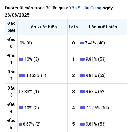
Đuôi xuất hiện trong 30 lần quay
Xổ số Hậu Giang
ngày
23/08/2025
Đặc
Lần xuất hiện
Loto
Lần xuất hiện
biệt
Đầu
0% (0)
0
7.41% (40)
0
Đầu
10% (3)
1
9.81% (53)
1
Đầu
13.33% (4)
2
9.81% (53)
2
Đầu
3.33% (1)
3
9.63% (52)
3
Đầu
10% (3)
4
11.85% (64)
4
Đầu
6.67% (2)
5
9.81% (53)
5