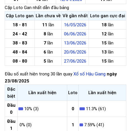
Cặp Loto Gan nhất dẫn đầu bảng
Cặp Loto gan
Lần chưa về
Về gần nhất
Loto gan cực đại
18 - 81
11
lần
16/05/2026
18
lần
24 - 42
8
lần
06/06/2026
12
lần
38 - 83
7
lần
13/06/2026
15
lần
48 - 84
6
lần
20/06/2026
13
lần
08 - 80
5
lần
27/06/2026
15
lần
Đầu số xuất hiện trong 30 lần quay
Xổ số Hậu Giang
ngày
23/08/2025
Đặc
Lần xuất hiện
Loto
Lần xuất hiện
biệt
Đầu
10% (3)
0
11.3% (61)
0
Đầu
0% (0)
1
7.59% (41)
1