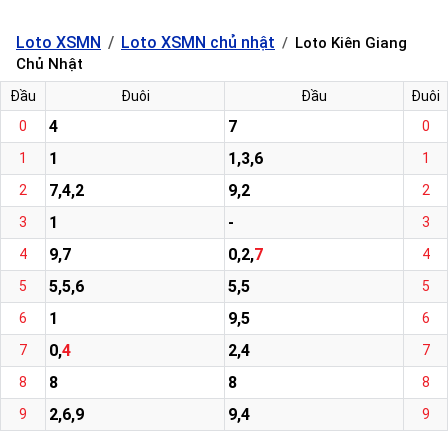
Loto XSMN
Loto XSMN chủ nhật
Loto Kiên Giang
Chủ Nhật
Đầu
Đuôi
Đầu
Đuôi
4
7
0
0
1
1,3,6
1
1
7,4,2
9,2
2
2
1
-
3
3
9,7
0,2,
7
4
4
5,5,6
5,5
5
5
1
9,5
6
6
0,
4
2,4
7
7
8
8
8
8
2,6,9
9,4
9
9