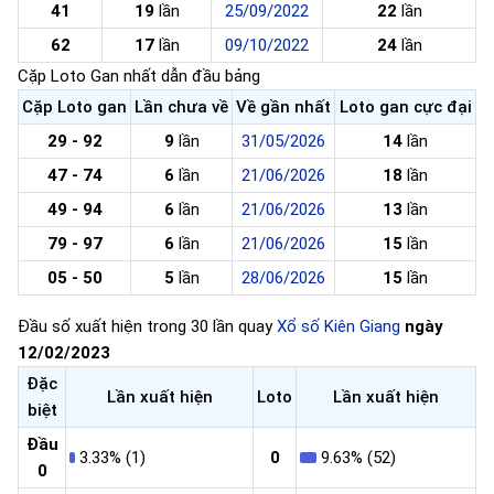
41
19
lần
25/09/2022
22
lần
62
17
lần
09/10/2022
24
lần
Cặp Loto Gan nhất dẫn đầu bảng
Cặp Loto gan
Lần chưa về
Về gần nhất
Loto gan cực đại
29 - 92
9
lần
31/05/2026
14
lần
47 - 74
6
lần
21/06/2026
18
lần
49 - 94
6
lần
21/06/2026
13
lần
79 - 97
6
lần
21/06/2026
15
lần
05 - 50
5
lần
28/06/2026
15
lần
Đầu số xuất hiện trong 30 lần quay
Xổ số Kiên Giang
ngày
12/02/2023
Đặc
Lần xuất hiện
Loto
Lần xuất hiện
biệt
Đầu
3.33% (1)
0
9.63% (52)
0