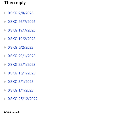
Theo ngày
XSKG 2/8/2026
XSKG 26/7/2026
XSKG 19/7/2026
XSKG 19/2/2023
XSKG 5/2/2023
XSKG 29/1/2023
XSKG 22/1/2023
XSKG 15/1/2023
XSKG 8/1/2023
XSKG 1/1/2023
XSKG 25/12/2022