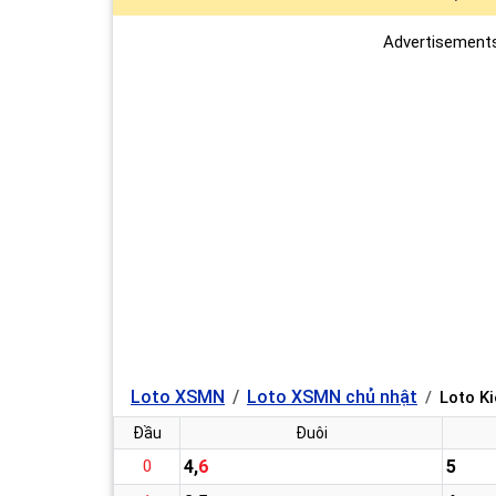
Advertisement
Loto XSMN
Loto XSMN chủ nhật
Loto K
Đầu
Đuôi
0
4,
6
5