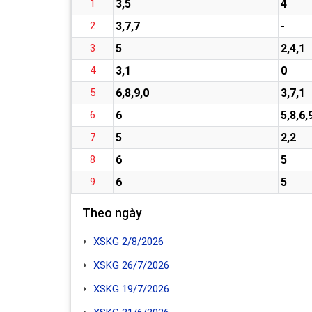
1
3,5
4
2
3,7,7
-
3
5
2,4,1
4
3,1
0
5
6,8,9,0
3,7,1
6
6
5,8,6,
7
5
2,2
8
6
5
9
6
5
Theo ngày
XSKG 2/8/2026
XSKG 26/7/2026
XSKG 19/7/2026