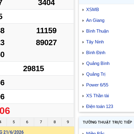
7
3404
XSMB
5
An Giang
58
11159
Bình Thuận
13
89027
Tây Ninh
50
Bình Định
Quảng Bình
29815
Quảng Trị
66
Power 6/55
96
XS Thần tài
Điện toán 123
06
4
5
6
7
8
9
TƯỜNG THUẬT TRỰC TIẾP
G 21/6/2026
Miền Bắc