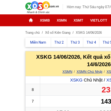
Hôm nay: Thứ Sáu ngày 07
XSMB
XSMN
XSMT
VIETLOTT
Trang chủ
Xổ số Kiên Giang
XSKG 14/06/2026
Miền Nam
Thứ 2
Thứ 3
Thứ 4
Thứ 
XSKG 14/06/2026, Kết quả xổ
14/6/2026
XSMN
XSMN Chủ Nhật
XS
XSKG
Chủ Nhật /
XS
23
8
14
7