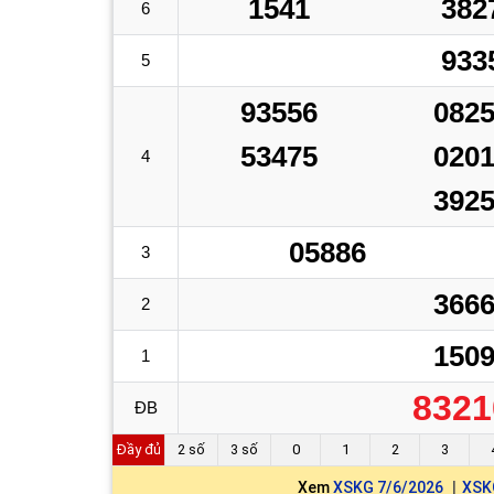
1541
382
6
933
5
93556
082
53475
020
4
392
05886
3
366
2
150
1
8321
ĐB
Đầy đủ
2 số
3 số
0
1
2
3
Xem
XSKG 7/6/2026
XSK