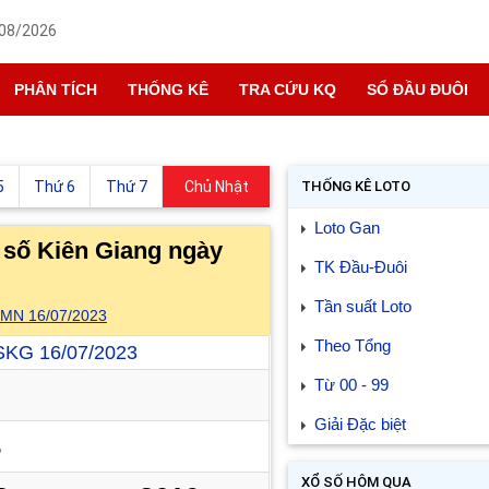
/08/2026
PHÂN TÍCH
THỐNG KÊ
TRA CỨU KQ
SỔ ĐẦU ĐUÔI
5
Thứ 6
Thứ 7
Chủ Nhật
THỐNG KÊ LOTO
Loto Gan
 số Kiên Giang ngày
TK Đầu-Đuôi
Tần suất Loto
MN 16/07/2023
Theo Tổng
KG 16/07/2023
Từ 00 - 99
Giải Đặc biệt
3
XỔ SỐ HÔM QUA