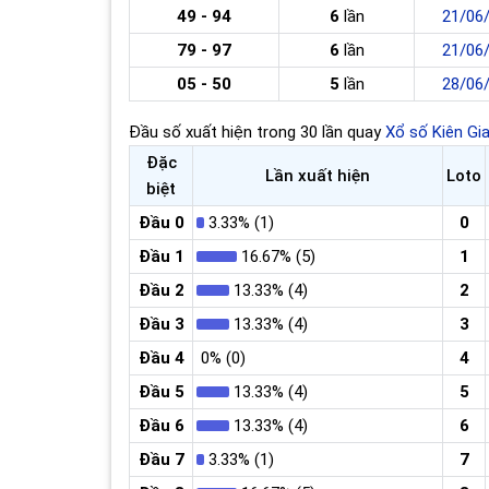
49 - 94
6
lần
21/06
79 - 97
6
lần
21/06
05 - 50
5
lần
28/06
Đầu số xuất hiện trong 30 lần quay
Xổ số Kiên Gi
Đặc
Lần xuất hiện
Loto
biệt
Đầu 0
3.33% (1)
0
Đầu 1
16.67% (5)
1
Đầu 2
13.33% (4)
2
Đầu 3
13.33% (4)
3
Đầu 4
0% (0)
4
Đầu 5
13.33% (4)
5
Đầu 6
13.33% (4)
6
Đầu 7
3.33% (1)
7