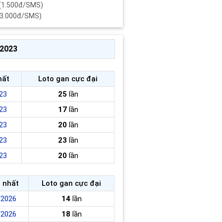
(1.500đ/SMS)
3.000đ/SMS)
/2023
hất
Loto gan cực đại
23
25
lần
23
17
lần
23
20
lần
23
23
lần
23
20
lần
 nhất
Loto gan cực đại
/2026
14
lần
/2026
18
lần