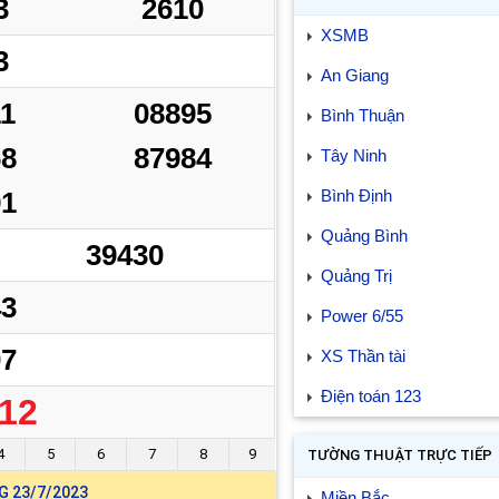
3
2610
XSMB
3
An Giang
11
08895
Bình Thuận
68
87984
Tây Ninh
91
Bình Định
Quảng Bình
39430
Quảng Trị
43
Power 6/55
07
XS Thần tài
Điện toán 123
12
4
5
6
7
8
9
TƯỜNG THUẬT TRỰC TIẾP
G 23/7/2023
Miền Bắc