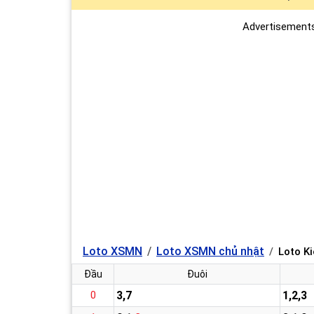
Advertisement
Loto XSMN
Loto XSMN chủ nhật
Loto K
Đầu
Đuôi
0
3,7
1,2,3