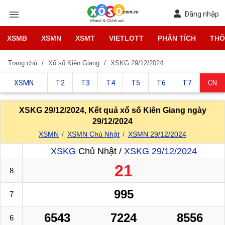
Đăng nhập
XSMB
XSMN
XSMT
VIETLOTT
PHÂN TÍCH
THỐ
Trang chủ
Xổ số Kiên Giang
XSKG 29/12/2024
XSMN
T2
T3
T4
T5
T6
T7
CN
XSKG 29/12/2024, Kết quả xổ số Kiên Giang ngày
29/12/2024
XSMN
XSMN Chủ Nhật
XSMN 29/12/2024
XSKG
Chủ Nhật /
XSKG 29/12/2024
21
8
995
7
6543
7224
8556
6