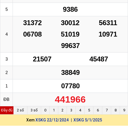
9386
5
31372
30012
56311
06708
51019
10971
4
99637
21507
45487
3
38849
2
07780
1
441966
ĐB
Đầy đủ
2 số
3 số
0
1
2
3
4
5
6
7
8
9
Xem
XSKG 22/12/2024
XSKG 5/1/2025