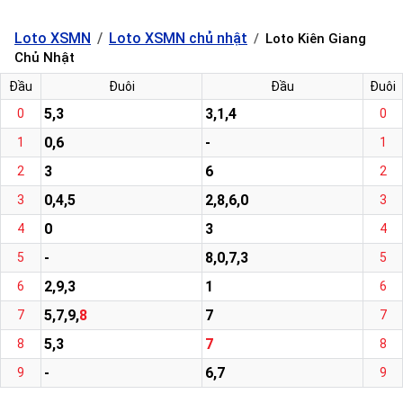
Loto XSMN
Loto XSMN chủ nhật
Loto Kiên Giang
Chủ Nhật
Đầu
Đuôi
Đầu
Đuôi
5,3
3,1,4
0
0
0,6
-
1
1
3
6
2
2
0,4,5
2,8,6,0
3
3
0
3
4
4
-
8,0,7,3
5
5
2,9,3
1
6
6
5,7,9,
8
7
7
7
5,3
7
8
8
-
6,7
9
9