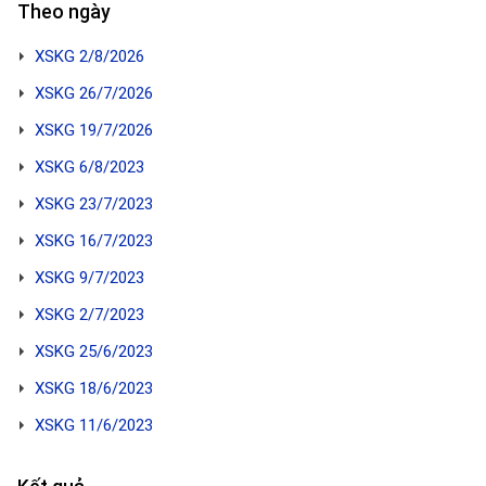
Theo ngày
XSKG 2/8/2026
XSKG 26/7/2026
XSKG 19/7/2026
XSKG 6/8/2023
XSKG 23/7/2023
XSKG 16/7/2023
XSKG 9/7/2023
XSKG 2/7/2023
XSKG 25/6/2023
XSKG 18/6/2023
XSKG 11/6/2023