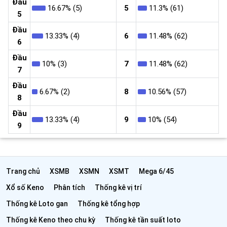
Đầu
16.67% (5)
5
11.3% (61)
5
Đầu
13.33% (4)
6
11.48% (62)
6
Đầu
10% (3)
7
11.48% (62)
7
Đầu
6.67% (2)
8
10.56% (57)
8
Đầu
13.33% (4)
9
10% (54)
9
Trang chủ
XSMB
XSMN
XSMT
Mega 6/45
Xổ số Keno
Phân tích
Thống kê vị trí
Thống kê Loto gan
Thống kê tổng hợp
Thống kê Keno theo chu kỳ
Thống kê tần suất loto