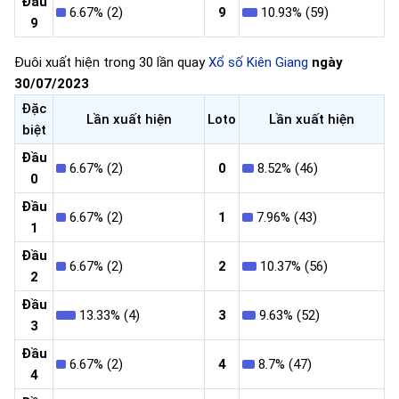
Đầu
6.67% (2)
9
10.93% (59)
9
Đuôi xuất hiện trong 30 lần quay
Xổ số Kiên Giang
ngày
30/07/2023
Đặc
Lần xuất hiện
Loto
Lần xuất hiện
biệt
Đầu
6.67% (2)
0
8.52% (46)
0
Đầu
6.67% (2)
1
7.96% (43)
1
Đầu
6.67% (2)
2
10.37% (56)
2
Đầu
13.33% (4)
3
9.63% (52)
3
Đầu
6.67% (2)
4
8.7% (47)
4