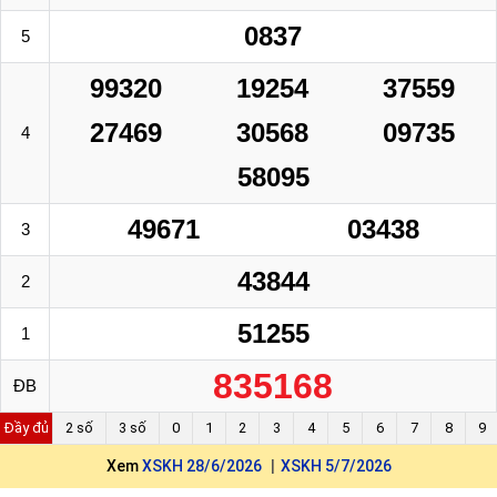
0837
5
99320
19254
37559
27469
30568
09735
4
58095
49671
03438
3
43844
2
51255
1
835168
ĐB
Đầy đủ
2 số
3 số
0
1
2
3
4
5
6
7
8
9
Xem
XSKH 28/6/2026
XSKH 5/7/2026