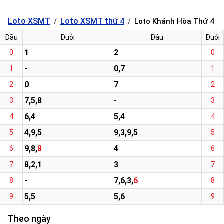
Loto XSMT
Loto XSMT thứ 4
Loto Khánh Hòa Thứ 4
Đầu
Đuôi
Đầu
Đuôi
1
2
0
0
-
0,7
1
1
0
7
2
2
7,5,8
-
3
3
6,4
5,4
4
4
4,9,5
9,3,9,5
5
5
9,8,
8
4
6
6
8,2,1
3
7
7
-
7,6,3,
6
8
8
5,5
5,6
9
9
Theo ngày