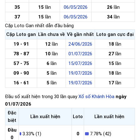
35
15
lần
06/05/2026
26
lần
37
15
lần
06/05/2026
34
lần
Cặp Loto Gan nhất dẫn đầu bảng
Cặp Loto gan
Lần chưa về
Về gần nhất
Loto gan cực đại
19 - 91
12
lần
24/06/2026
18
lần
78 - 87
10
lần
01/07/2026
27
lần
57 - 75
6
lần
15/07/2026
15
lần
09 - 90
5
lần
19/07/2026
18
lần
16 - 61
5
lần
19/07/2026
17
lần
Đầu số xuất hiện trong 30 lần quay
Xổ số Khánh Hòa
ngày
01/07/2026
Đặc
Lần xuất hiện
Loto
Lần xuất hiện
biệt
Đầu
3.33% (1)
0
7.78% (42)
0