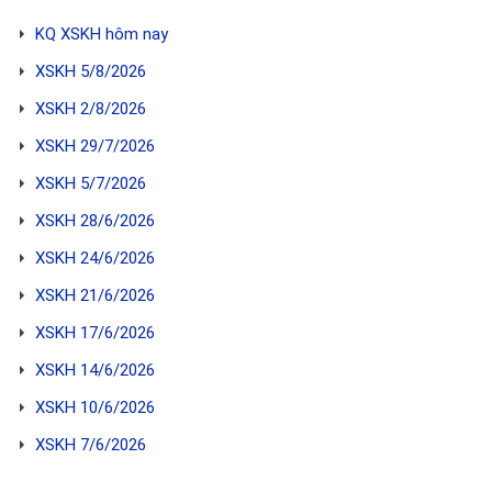
KQ XSKH hôm nay
XSKH 5/8/2026
XSKH 2/8/2026
XSKH 29/7/2026
XSKH 5/7/2026
XSKH 28/6/2026
XSKH 24/6/2026
XSKH 21/6/2026
XSKH 17/6/2026
XSKH 14/6/2026
XSKH 10/6/2026
XSKH 7/6/2026