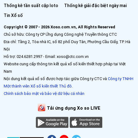
Thống kê tần suất cặp loto
Thống kê giải đặc biệt ngày mai
Tin Xổ số
Copyright © 2007 - 2026 Xoso.com.vn, All Rights Reserved
Chủ sở hữu: Công ty CP Ứng dụng Công nghệ Truyền thông CTC
Địa chỉ: Tầng 2, Tòa nhà IC, số 82 phố Duy Tân, Phường Cầu Giấy, TP. Hà
Nội
Hỗ trợ: 024.6281.2997 - Email: xoso@ctc.com.vn
Website cung cấp thông tin kết quả xổ số kiến thiết hợp pháp tại Việt
Nam
Nội dung kết quả xổ số được hợp tác giữa Công ty CTC và
Công ty TNHH
Một thành viên Xổ số kiến thiết Thủ đô
.
Chính sách bảo mật và bảo vệ dữ liệu cá nhân
Tải ứng dụng Xo so LIVE