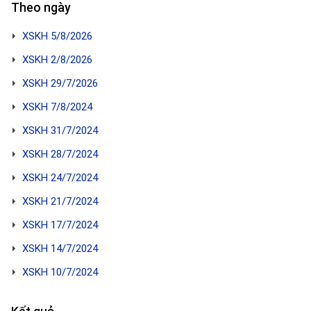
Theo ngày
XSKH 5/8/2026
XSKH 2/8/2026
XSKH 29/7/2026
XSKH 7/8/2024
XSKH 31/7/2024
XSKH 28/7/2024
XSKH 24/7/2024
XSKH 21/7/2024
XSKH 17/7/2024
XSKH 14/7/2024
XSKH 10/7/2024