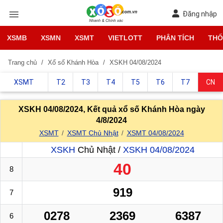
Đăng nhập
XSMB
XSMN
XSMT
VIETLOTT
PHÂN TÍCH
THỐ
Trang chủ
Xổ số Khánh Hòa
XSKH 04/08/2024
XSMT
T2
T3
T4
T5
T6
T7
CN
XSKH 04/08/2024, Kết quả xổ số Khánh Hòa ngày
4/8/2024
XSMT
XSMT Chủ Nhật
XSMT 04/08/2024
XSKH
Chủ Nhật /
XSKH 04/08/2024
40
8
919
7
0278
2369
6387
6