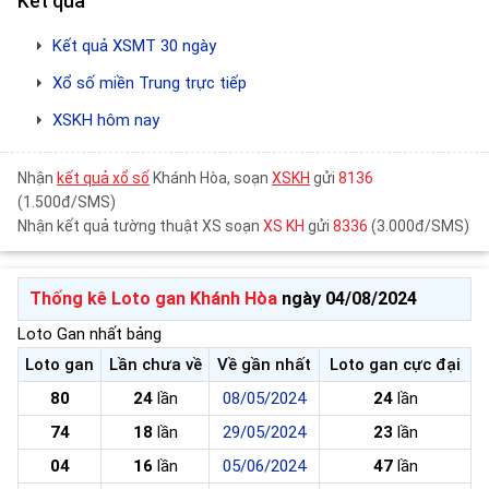
Kết quả
Kết quả XSMT 30 ngày
Xổ số miền Trung trực tiếp
XSKH hôm nay
Nhận
kết quả xổ số
Khánh Hòa, soạn
XSKH
gửi
8136
(1.500đ/SMS)
Nhận kết quả tường thuật XS soạn
XS KH
gửi
8336
(3.000đ/SMS)
Thống kê Loto gan Khánh Hòa
ngày 04/08/2024
Loto Gan nhất bảng
Loto gan
Lần chưa về
Về gần nhất
Loto gan cực đại
80
24
lần
08/05/2024
24
lần
74
18
lần
29/05/2024
23
lần
04
16
lần
05/06/2024
47
lần