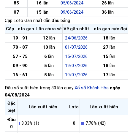
85
16
lần
05/06/2024
26
lần
07
15
lần
09/06/2024
36
lần
Cặp Loto Gan nhất dẫn đầu bảng
Cặp Loto gan
Lần chưa về
Về gần nhất
Loto gan cực đại
19 - 91
12
lần
24/06/2026
18
lần
78 - 87
10
lần
01/07/2026
27
lần
57 - 75
6
lần
15/07/2026
15
lần
09 - 90
5
lần
19/07/2026
18
lần
16 - 61
5
lần
19/07/2026
17
lần
Đầu số xuất hiện trong 30 lần quay
Xổ số Khánh Hòa
ngày
04/08/2024
Đặc
Lần xuất hiện
Loto
Lần xuất hiện
biệt
Đầu
3.33% (1)
0
7.78% (42)
0