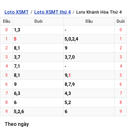
Loto XSMT
Loto XSMT thứ 4
Loto Khánh Hòa Thứ 4
Đầu
Đuôi
Đầu
Đuôi
1,3
-
0
0
5
5,0,2,4
1
1
8,1
9
2
2
3,7
3,7,0
3
3
7,1
-
4
4
8,1
9,
1
5
5
9
8,7,9
6
6
6,3
4,3
7
7
6
5,2
8
8
5,2,6
6
9
9
Theo ngày