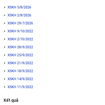
XSKH 5/8/2026
XSKH 2/8/2026
XSKH 29/7/2026
XSKH 9/10/2022
XSKH 2/10/2022
XSKH 28/9/2022
XSKH 25/9/2022
XSKH 21/9/2022
XSKH 18/9/2022
XSKH 14/9/2022
XSKH 11/9/2022
Kết quả