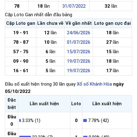
78
18
lần
31/07/2022
32
lần
Cặp Loto Gan nhất dẫn đầu bảng
Cặp Loto gan
Lần chưa về
Về gần nhất
Loto gan cực đại
19 - 91
12
lần
24/06/2026
18
lần
78 - 87
10
lần
01/07/2026
27
lần
57 - 75
6
lần
15/07/2026
15
lần
09 - 90
5
lần
19/07/2026
18
lần
16 - 61
5
lần
19/07/2026
17
lần
Đầu số xuất hiện trong 30 lần quay
Xổ số Khánh Hòa
ngày
05/10/2022
Đặc
Lần xuất hiện
Loto
Lần xuất hiện
biệt
Đầu
3.33% (1)
0
7.78% (42)
0
Đầu