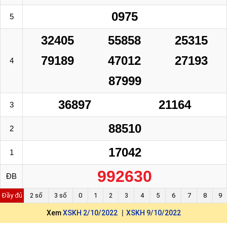
0975
5
32405
55858
25315
79189
47012
27193
4
87999
36897
21164
3
88510
2
17042
1
992630
ĐB
Đầy đủ
2 số
3 số
0
1
2
3
4
5
6
7
8
9
Xem
XSKH 2/10/2022
XSKH 9/10/2022