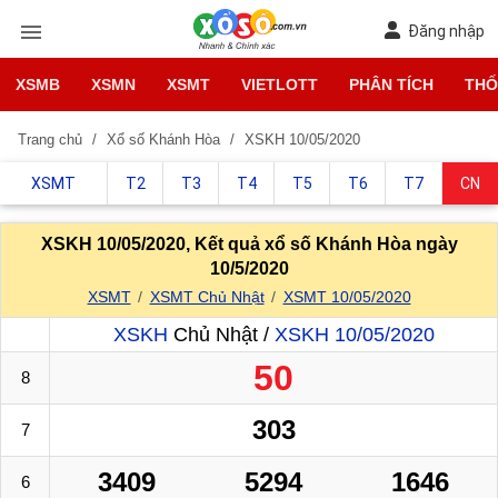
Đăng nhập
XSMB
XSMN
XSMT
VIETLOTT
PHÂN TÍCH
THỐ
Trang chủ
Xổ số Khánh Hòa
XSKH 10/05/2020
XSMT
T2
T3
T4
T5
T6
T7
CN
XSKH 10/05/2020, Kết quả xổ số Khánh Hòa ngày
10/5/2020
XSMT
XSMT Chủ Nhật
XSMT 10/05/2020
XSKH
Chủ Nhật /
XSKH 10/05/2020
50
8
303
7
3409
5294
1646
6