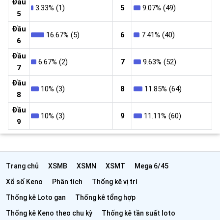
Đầu
3.33% (1)
5
9.07% (49)
5
Đầu
16.67% (5)
6
7.41% (40)
6
Đầu
6.67% (2)
7
9.63% (52)
7
Đầu
10% (3)
8
11.85% (64)
8
Đầu
10% (3)
9
11.11% (60)
9
Trang chủ
XSMB
XSMN
XSMT
Mega 6/45
Xổ số Keno
Phân tích
Thống kê vị trí
Thống kê Loto gan
Thống kê tổng hợp
Thống kê Keno theo chu kỳ
Thống kê tần suất loto