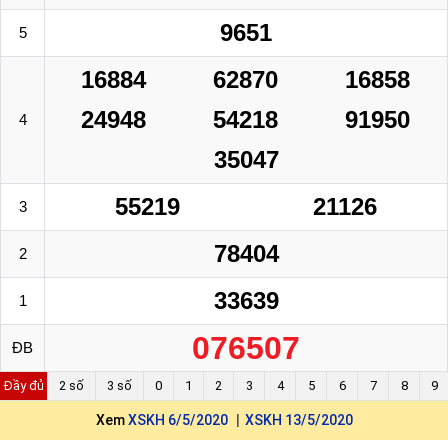
9651
5
16884
62870
16858
24948
54218
91950
4
35047
55219
21126
3
78404
2
33639
1
076507
ĐB
Đầy đủ
2 số
3 số
0
1
2
3
4
5
6
7
8
9
Xem
XSKH 6/5/2020
XSKH 13/5/2020