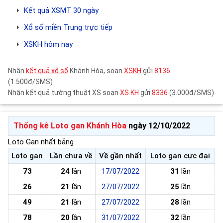
Kết quả XSMT 30 ngày
Xổ số miền Trung trực tiếp
XSKH hôm nay
Nhận
kết quả xổ số
Khánh Hòa, soạn
XSKH
gửi
8136
(1.500đ/SMS)
Nhận kết quả tường thuật XS soạn
XS KH
gửi
8336
(3.000đ/SMS)
Thống kê Loto gan Khánh Hòa
ngày 12/10/2022
Loto Gan nhất bảng
Loto gan
Lần chưa về
Về gần nhất
Loto gan cực đại
73
24
lần
17/07/2022
31
lần
26
21
lần
27/07/2022
25
lần
49
21
lần
27/07/2022
28
lần
78
20
lần
31/07/2022
32
lần