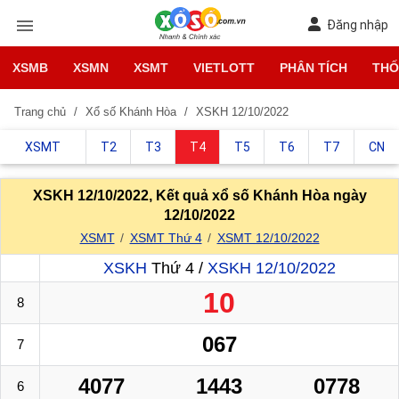
Đăng nhập
XSMB
XSMN
XSMT
VIETLOTT
PHÂN TÍCH
THỐ
Trang chủ
Xổ số Khánh Hòa
XSKH 12/10/2022
XSMT
T2
T3
T4
T5
T6
T7
CN
XSKH 12/10/2022, Kết quả xổ số Khánh Hòa ngày
12/10/2022
XSMT
XSMT Thứ 4
XSMT 12/10/2022
XSKH
Thứ 4 /
XSKH 12/10/2022
10
8
067
7
4077
1443
0778
6