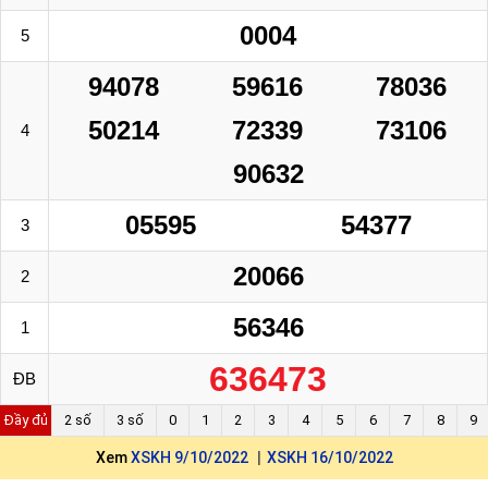
0004
5
94078
59616
78036
50214
72339
73106
4
90632
05595
54377
3
20066
2
56346
1
636473
ĐB
Đầy đủ
2 số
3 số
0
1
2
3
4
5
6
7
8
9
Xem
XSKH 9/10/2022
XSKH 16/10/2022