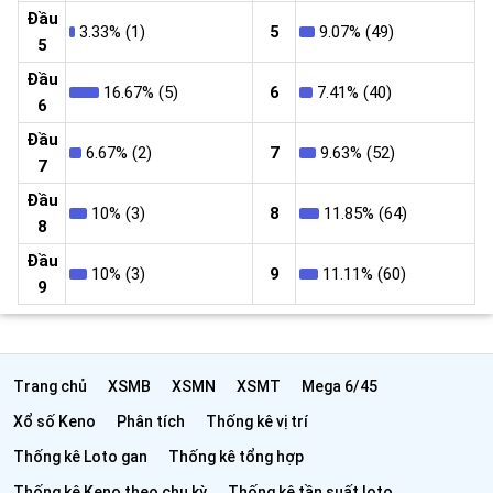
Đầu
3.33% (1)
5
9.07% (49)
5
Đầu
16.67% (5)
6
7.41% (40)
6
Đầu
6.67% (2)
7
9.63% (52)
7
Đầu
10% (3)
8
11.85% (64)
8
Đầu
10% (3)
9
11.11% (60)
9
Trang chủ
XSMB
XSMN
XSMT
Mega 6/45
Xổ số Keno
Phân tích
Thống kê vị trí
Thống kê Loto gan
Thống kê tổng hợp
Thống kê Keno theo chu kỳ
Thống kê tần suất loto