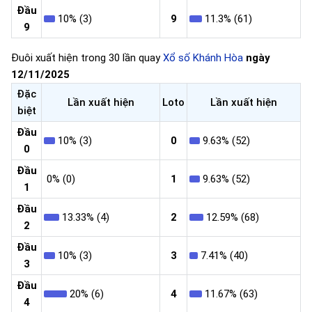
Đầu
10% (3)
9
11.3% (61)
9
Đuôi xuất hiện trong 30 lần quay
Xổ số Khánh Hòa
ngày
12/11/2025
Đặc
Lần xuất hiện
Loto
Lần xuất hiện
biệt
Đầu
10% (3)
0
9.63% (52)
0
Đầu
0% (0)
1
9.63% (52)
1
Đầu
13.33% (4)
2
12.59% (68)
2
Đầu
10% (3)
3
7.41% (40)
3
Đầu
20% (6)
4
11.67% (63)
4