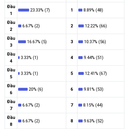
Đầu
23.33% (7)
1
8.89% (48)
1
Đầu
6.67% (2)
2
12.22% (66)
2
Đầu
16.67% (5)
3
10.37% (56)
3
Đầu
3.33% (1)
4
9.44% (51)
4
Đầu
3.33% (1)
5
12.41% (67)
5
Đầu
20% (6)
6
9.81% (53)
6
Đầu
6.67% (2)
7
8.15% (44)
7
Đầu
6.67% (2)
8
9.63% (52)
8