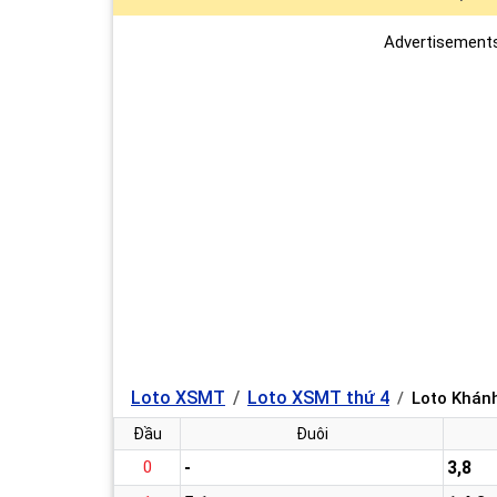
Advertisement
Loto XSMT
Loto XSMT thứ 4
Loto Khán
Đầu
Đuôi
0
-
3,8