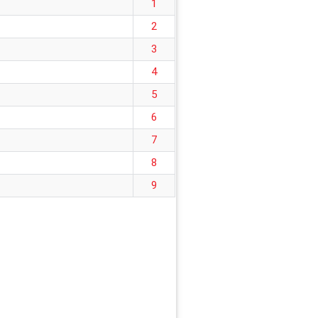
1
2
3
4
5
6
7
8
9