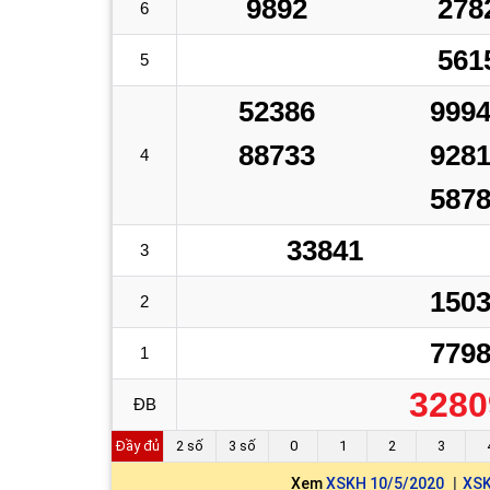
9892
278
6
561
5
52386
999
88733
928
4
587
33841
3
150
2
779
1
3280
ĐB
Đầy đủ
2 số
3 số
0
1
2
3
Xem
XSKH 10/5/2020
XSK