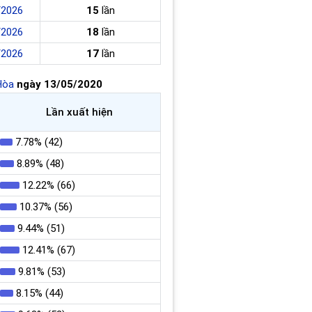
/2026
15
lần
/2026
18
lần
/2026
17
lần
Hòa
ngày 13/05/2020
Lần xuất hiện
7.78% (42)
8.89% (48)
12.22% (66)
10.37% (56)
9.44% (51)
12.41% (67)
9.81% (53)
8.15% (44)