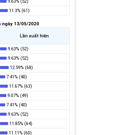
9.63% (52)
11.3% (61)
a
ngày 13/05/2020
Lần xuất hiện
9.63% (52)
9.63% (52)
12.59% (68)
7.41% (40)
11.67% (63)
9.07% (49)
7.41% (40)
9.63% (52)
11.85% (64)
11.11% (60)