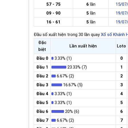
57 - 75
6
lần
15/07
09 - 90
5
lần
19/07
16 - 61
5
lần
19/07
Đầu số xuất hiện trong 30 lần quay
Xổ số Khánh 
Đặc
Lần xuất hiện
Loto
biệt
Đầu 0
3.33% (1)
0
Đầu 1
23.33% (7)
1
Đầu 2
6.67% (2)
2
Đầu 3
16.67% (5)
3
Đầu 4
3.33% (1)
4
Đầu 5
3.33% (1)
5
Đầu 6
20% (6)
6
Đầu 7
6.67% (2)
7