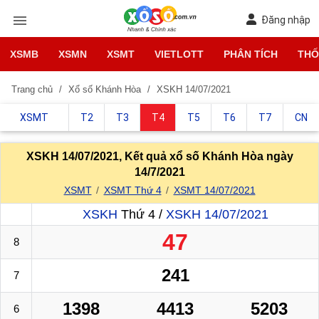
Đăng nhập
XSMB
XSMN
XSMT
VIETLOTT
PHÂN TÍCH
THỐ
Trang chủ
Xổ số Khánh Hòa
XSKH 14/07/2021
XSMT
T2
T3
T4
T5
T6
T7
CN
XSKH 14/07/2021, Kết quả xổ số Khánh Hòa ngày
14/7/2021
XSMT
XSMT Thứ 4
XSMT 14/07/2021
XSKH
Thứ 4 /
XSKH 14/07/2021
47
8
241
7
1398
4413
5203
6