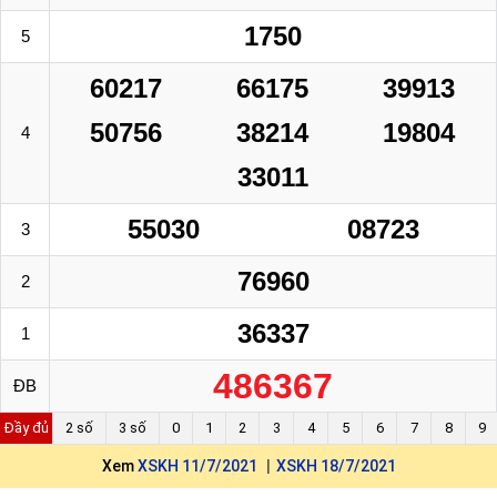
1750
5
60217
66175
39913
50756
38214
19804
4
33011
55030
08723
3
76960
2
36337
1
486367
ĐB
Đầy đủ
2 số
3 số
0
1
2
3
4
5
6
7
8
9
Xem
XSKH 11/7/2021
XSKH 18/7/2021