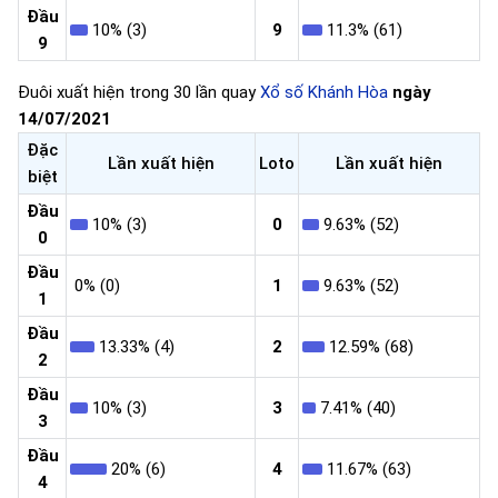
Đầu
10% (3)
9
11.3% (61)
9
Đuôi xuất hiện trong 30 lần quay
Xổ số Khánh Hòa
ngày
14/07/2021
Đặc
Lần xuất hiện
Loto
Lần xuất hiện
biệt
Đầu
10% (3)
0
9.63% (52)
0
Đầu
0% (0)
1
9.63% (52)
1
Đầu
13.33% (4)
2
12.59% (68)
2
Đầu
10% (3)
3
7.41% (40)
3
Đầu
20% (6)
4
11.67% (63)
4