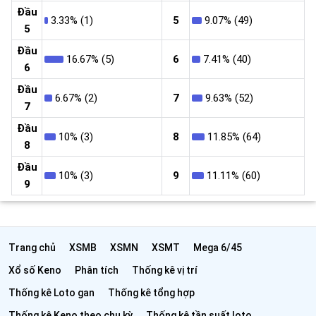
Đầu
3.33% (1)
5
9.07% (49)
5
Đầu
16.67% (5)
6
7.41% (40)
6
Đầu
6.67% (2)
7
9.63% (52)
7
Đầu
10% (3)
8
11.85% (64)
8
Đầu
10% (3)
9
11.11% (60)
9
Trang chủ
XSMB
XSMN
XSMT
Mega 6/45
Xổ số Keno
Phân tích
Thống kê vị trí
Thống kê Loto gan
Thống kê tổng hợp
Thống kê Keno theo chu kỳ
Thống kê tần suất loto