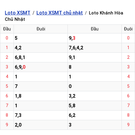
Loto XSMT
Loto XSMT chủ nhật
Loto Khánh Hòa
Chủ Nhật
Đầu
Đuôi
Đầu
Đuôi
5
9,
3
0
0
4,2
7,6,4,2
1
1
6,8,1
9,1
2
2
6,9,
0
8
3
3
1
1
4
4
7
0
5
5
1,8
3,2
6
6
1
5,8
7
7
7,3
6,2
8
8
2,0
3
9
9