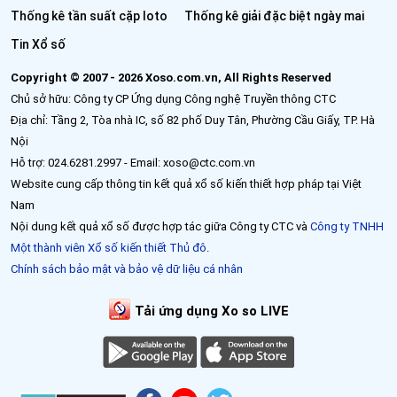
Thống kê tần suất cặp loto
Thống kê giải đặc biệt ngày mai
Tin Xổ số
Copyright © 2007 - 2026 Xoso.com.vn, All Rights Reserved
Chủ sở hữu: Công ty CP Ứng dụng Công nghệ Truyền thông CTC
Địa chỉ: Tầng 2, Tòa nhà IC, số 82 phố Duy Tân, Phường Cầu Giấy, TP. Hà
Nội
Hỗ trợ: 024.6281.2997 - Email: xoso@ctc.com.vn
Website cung cấp thông tin kết quả xổ số kiến thiết hợp pháp tại Việt
Nam
Nội dung kết quả xổ số được hợp tác giữa Công ty CTC và
Công ty TNHH
Một thành viên Xổ số kiến thiết Thủ đô
.
Chính sách bảo mật và bảo vệ dữ liệu cá nhân
Tải ứng dụng Xo so LIVE