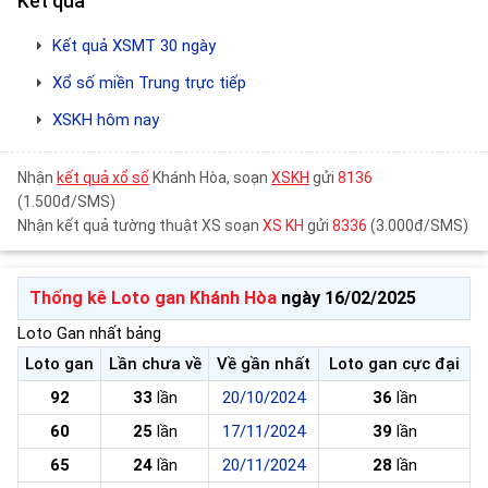
Kết quả
Kết quả XSMT 30 ngày
Xổ số miền Trung trực tiếp
XSKH hôm nay
Nhận
kết quả xổ số
Khánh Hòa, soạn
XSKH
gửi
8136
(1.500đ/SMS)
Nhận kết quả tường thuật XS soạn
XS KH
gửi
8336
(3.000đ/SMS)
Thống kê Loto gan Khánh Hòa
ngày 16/02/2025
Loto Gan nhất bảng
Loto gan
Lần chưa về
Về gần nhất
Loto gan cực đại
92
33
lần
20/10/2024
36
lần
60
25
lần
17/11/2024
39
lần
65
24
lần
20/11/2024
28
lần