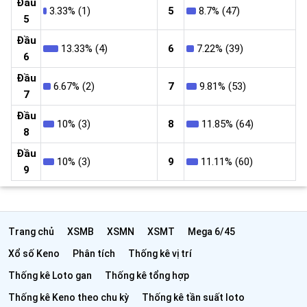
Đầu
3.33% (1)
5
8.7% (47)
5
Đầu
13.33% (4)
6
7.22% (39)
6
Đầu
6.67% (2)
7
9.81% (53)
7
Đầu
10% (3)
8
11.85% (64)
8
Đầu
10% (3)
9
11.11% (60)
9
Trang chủ
XSMB
XSMN
XSMT
Mega 6/45
Xổ số Keno
Phân tích
Thống kê vị trí
Thống kê Loto gan
Thống kê tổng hợp
Thống kê Keno theo chu kỳ
Thống kê tần suất loto