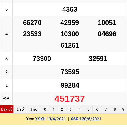
4363
5
66270
42959
10051
23533
10300
04696
4
61261
73300
32591
3
73595
2
99284
1
451737
ĐB
Đầy đủ
2 số
3 số
0
1
2
3
4
5
6
7
8
9
Xem
XSKH 13/6/2021
XSKH 20/6/2021