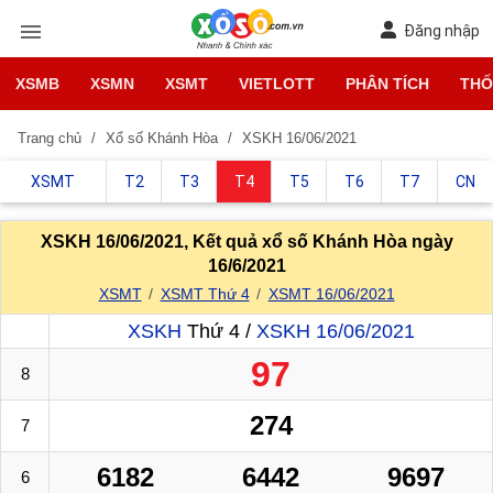
Đăng nhập
XSMB
XSMN
XSMT
VIETLOTT
PHÂN TÍCH
THỐ
Trang chủ
Xổ số Khánh Hòa
XSKH 16/06/2021
XSMT
T2
T3
T4
T5
T6
T7
CN
XSKH 16/06/2021, Kết quả xổ số Khánh Hòa ngày
16/6/2021
XSMT
XSMT Thứ 4
XSMT 16/06/2021
XSKH
Thứ 4 /
XSKH 16/06/2021
97
8
274
7
6182
6442
9697
6