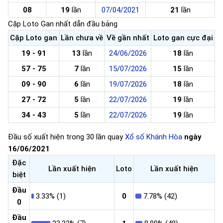
08
19
lần
07/04/2021
21
lần
Cặp Loto Gan nhất dẫn đầu bảng
Cặp Loto gan
Lần chưa về
Về gần nhất
Loto gan cực đại
19 - 91
13
lần
24/06/2026
18
lần
57 - 75
7
lần
15/07/2026
15
lần
09 - 90
6
lần
19/07/2026
18
lần
27 - 72
5
lần
22/07/2026
19
lần
34 - 43
5
lần
22/07/2026
19
lần
Đầu số xuất hiện trong 30 lần quay
Xổ số Khánh Hòa
ngày
16/06/2021
Đặc
Lần xuất hiện
Loto
Lần xuất hiện
biệt
Đầu
3.33% (1)
0
7.78% (42)
0
Đầu