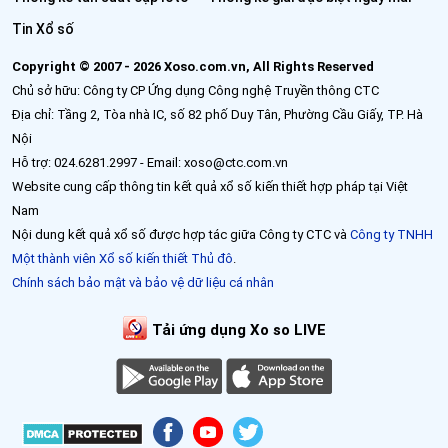
Tin Xổ số
Copyright © 2007 - 2026 Xoso.com.vn, All Rights Reserved
Chủ sở hữu: Công ty CP Ứng dụng Công nghệ Truyền thông CTC
Địa chỉ: Tầng 2, Tòa nhà IC, số 82 phố Duy Tân, Phường Cầu Giấy, TP. Hà
Nội
Hỗ trợ: 024.6281.2997 - Email: xoso@ctc.com.vn
Website cung cấp thông tin kết quả xổ số kiến thiết hợp pháp tại Việt
Nam
Nội dung kết quả xổ số được hợp tác giữa Công ty CTC và
Công ty TNHH
Một thành viên Xổ số kiến thiết Thủ đô
.
Chính sách bảo mật và bảo vệ dữ liệu cá nhân
Tải ứng dụng Xo so LIVE