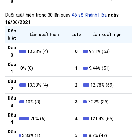
9
Đuôi xuất hiện trong 30 lần quay
Xổ số Khánh Hòa
ngày
16/06/2021
Đặc
Lần xuất hiện
Loto
Lần xuất hiện
biệt
Đầu
13.33% (4)
0
9.81% (53)
0
Đầu
0% (0)
1
9.44% (51)
1
Đầu
13.33% (4)
2
12.78% (69)
2
Đầu
10% (3)
3
7.22% (39)
3
Đầu
20% (6)
4
12.04% (65)
4
Đầu
3.33% (1)
5
8.7% (47)