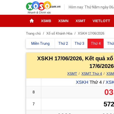
Hôm nay: Thứ Năm ngày 0
XSMB
XSMN
XSMT
VIETLOTT
Trang chủ
Xổ số Khánh Hòa
XSKH 17/06/2026
Miền Trung
Thứ 2
Thứ 3
Thứ 4
Thứ
XSKH 17/06/2026, Kết quả x
17/6/2026
XSMT
XSMT Thứ 4
XSM
XSKH
Thứ 4 /
XSK
03
8
57
7