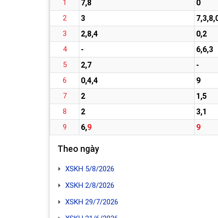
1
7,8
0
2
3
7,3,8,
3
2,8,4
0,2
4
-
6,6,3
5
2,7
-
6
0,4,4
9
7
2
1,5
8
2
3,1
9
6,
9
9
Theo ngày
XSKH 5/8/2026
XSKH 2/8/2026
XSKH 29/7/2026