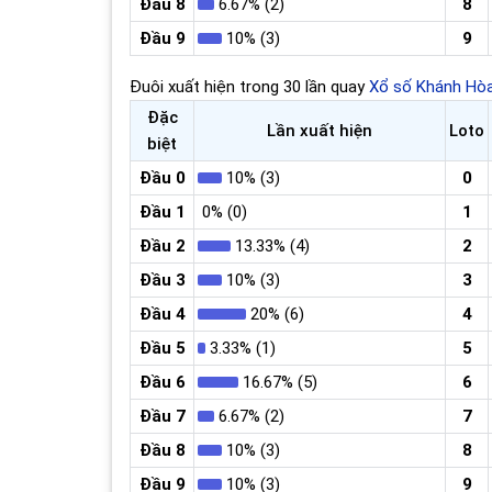
Đầu 8
6.67% (2)
8
Đầu 9
10% (3)
9
Đuôi xuất hiện trong 30 lần quay
Xổ số Khánh Hò
Đặc
Lần xuất hiện
Loto
biệt
Đầu 0
10% (3)
0
Đầu 1
0% (0)
1
Đầu 2
13.33% (4)
2
Đầu 3
10% (3)
3
Đầu 4
20% (6)
4
Đầu 5
3.33% (1)
5
Đầu 6
16.67% (5)
6
Đầu 7
6.67% (2)
7
Đầu 8
10% (3)
8
Đầu 9
10% (3)
9