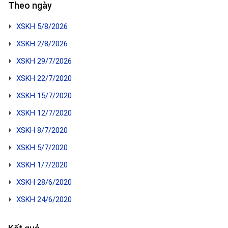
Theo ngày
XSKH 5/8/2026
XSKH 2/8/2026
XSKH 29/7/2026
XSKH 22/7/2020
XSKH 15/7/2020
XSKH 12/7/2020
XSKH 8/7/2020
XSKH 5/7/2020
XSKH 1/7/2020
XSKH 28/6/2020
XSKH 24/6/2020