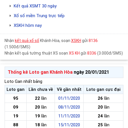
Kết quả XSMT 30 ngày
Xổ số miền Trung trực tiếp
XSKH hôm nay
Nhận
kết quả xổ số
Khánh Hòa, soạn
XSKH
gửi
8136
(1.500đ/SMS)
Nhận kết quả tường thuật XS soạn
XS KH
gửi
8336
(3.000đ/SMS)
Thống kê Loto gan Khánh Hòa
ngày 20/01/2021
Loto Gan nhất bảng
Loto gan
Lần chưa về
Về gần nhất
Loto gan cực đại
95
22
lần
01/11/2020
26
lần
09
20
lần
08/11/2020
20
lần
19
19
lần
11/11/2020
24
lần
88
18
lần
15/11/2020
25
lần