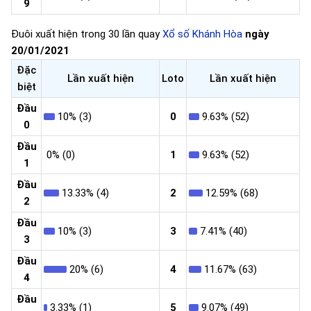
9
Đuôi xuất hiện trong 30 lần quay
Xổ số Khánh Hòa
ngày
20/01/2021
Đặc
Lần xuất hiện
Loto
Lần xuất hiện
biệt
Đầu
10% (3)
0
9.63% (52)
0
Đầu
0% (0)
1
9.63% (52)
1
Đầu
13.33% (4)
2
12.59% (68)
2
Đầu
10% (3)
3
7.41% (40)
3
Đầu
20% (6)
4
11.67% (63)
4
Đầu
3.33% (1)
5
9.07% (49)