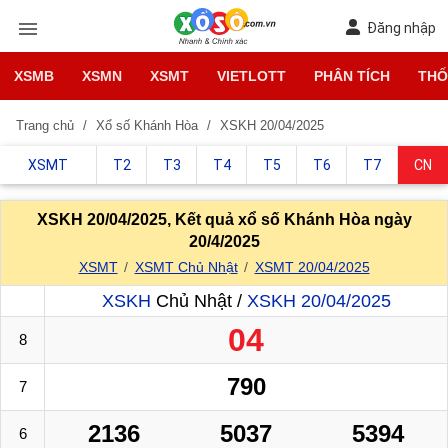
Đăng nhập
XSMB
XSMN
XSMT
VIETLOTT
PHÂN TÍCH
THỐ
Trang chủ
Xổ số Khánh Hòa
XSKH 20/04/2025
XSMT
T2
T3
T4
T5
T6
T7
CN
XSKH 20/04/2025, Kết quả xổ số Khánh Hòa ngày
20/4/2025
XSMT
XSMT Chủ Nhật
XSMT 20/04/2025
XSKH
Chủ Nhật /
XSKH 20/04/2025
04
8
790
7
2136
5037
5394
6