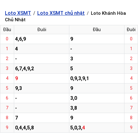
Loto XSMT
Loto XSMT chủ nhật
Loto Khánh Hòa
Chủ Nhật
Đầu
Đuôi
Đầu
Đuôi
4,6,9
9
0
0
4
-
1
1
-
3
2
2
6,7,4,9,2
5
3
3
9
0,9,3,9,1
4
4
9,3
9
5
5
-
3,0
6
6
-
3,8
7
7
7
9
8
8
0,4,4,5,8
5,0,3,
4
9
9