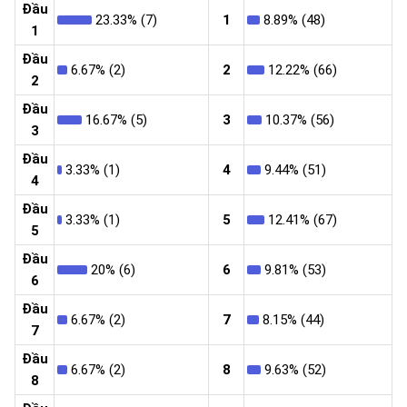
Đầu
23.33% (7)
1
8.89% (48)
1
Đầu
6.67% (2)
2
12.22% (66)
2
Đầu
16.67% (5)
3
10.37% (56)
3
Đầu
3.33% (1)
4
9.44% (51)
4
Đầu
3.33% (1)
5
12.41% (67)
5
Đầu
20% (6)
6
9.81% (53)
6
Đầu
6.67% (2)
7
8.15% (44)
7
Đầu
6.67% (2)
8
9.63% (52)
8