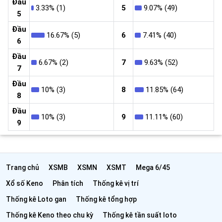
Đầu
3.33% (1)
5
9.07% (49)
5
Đầu
16.67% (5)
6
7.41% (40)
6
Đầu
6.67% (2)
7
9.63% (52)
7
Đầu
10% (3)
8
11.85% (64)
8
Đầu
10% (3)
9
11.11% (60)
9
Trang chủ
XSMB
XSMN
XSMT
Mega 6/45
Xổ số Keno
Phân tích
Thống kê vị trí
Thống kê Loto gan
Thống kê tổng hợp
Thống kê Keno theo chu kỳ
Thống kê tần suất loto