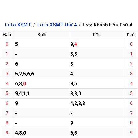
Loto XSMT
Loto XSMT thứ 4
Loto Khánh Hòa Thứ 4
Đầu
Đuôi
Đầu
Đuôi
5
9,
4
0
0
-
5,5
1
1
6
3
2
2
5,2,5,6,6
4
3
3
6,3,
0
9,5
4
4
9,4,1,1
3,3,0
5
5
9
4,2,3,3
6
6
-
-
7
7
-
9
8
8
4,8,0
6,5
9
9