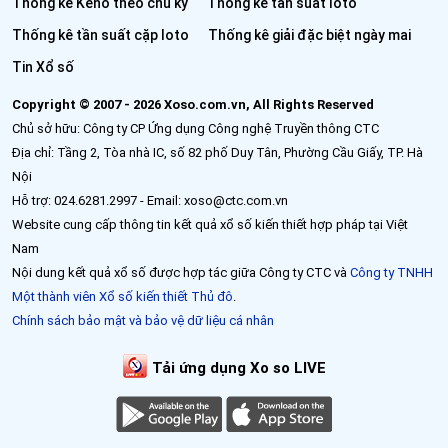
Thống kê Keno theo chu kỳ
Thống kê tần suất loto
Thống kê tần suất cặp loto
Thống kê giải đặc biệt ngày mai
Tin Xổ số
Copyright © 2007 - 2026 Xoso.com.vn, All Rights Reserved
Chủ sở hữu: Công ty CP Ứng dụng Công nghệ Truyền thông CTC
Địa chỉ: Tầng 2, Tòa nhà IC, số 82 phố Duy Tân, Phường Cầu Giấy, TP. Hà
Nội
Hỗ trợ: 024.6281.2997 - Email: xoso@ctc.com.vn
Website cung cấp thông tin kết quả xổ số kiến thiết hợp pháp tại Việt
Nam
Nội dung kết quả xổ số được hợp tác giữa Công ty CTC và
Công ty TNHH
Một thành viên Xổ số kiến thiết Thủ đô
.
Chính sách bảo mật và bảo vệ dữ liệu cá nhân
Tải ứng dụng Xo so LIVE