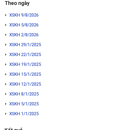
Theo ngày
XSKH 9/8/2026
XSKH 5/8/2026
XSKH 2/8/2026
XSKH 29/1/2025
XSKH 22/1/2025
XSKH 19/1/2025
XSKH 15/1/2025
XSKH 12/1/2025
XSKH 8/1/2025
XSKH 5/1/2025
XSKH 1/1/2025