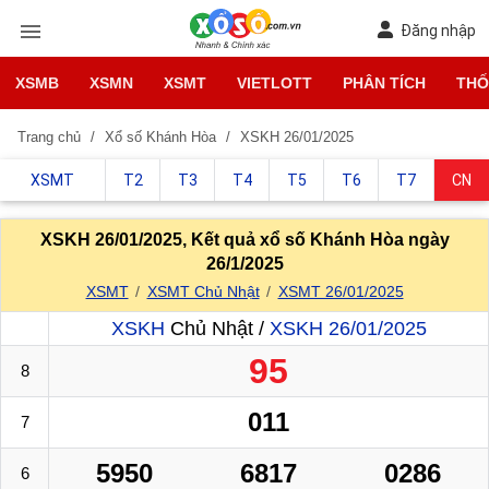
Đăng nhập
XSMB
XSMN
XSMT
VIETLOTT
PHÂN TÍCH
THỐ
Trang chủ
Xổ số Khánh Hòa
XSKH 26/01/2025
XSMT
T2
T3
T4
T5
T6
T7
CN
XSKH 26/01/2025, Kết quả xổ số Khánh Hòa ngày
26/1/2025
XSMT
XSMT Chủ Nhật
XSMT 26/01/2025
XSKH
Chủ Nhật /
XSKH 26/01/2025
95
8
011
7
5950
6817
0286
6