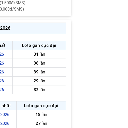
(1.500đ/SMS)
3.000đ/SMS)
/2026
hất
Loto gan cực đại
26
31
lần
26
36
lần
26
39
lần
26
29
lần
26
32
lần
 nhất
Loto gan cực đại
/2026
18
lần
/2026
27
lần