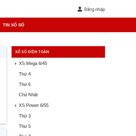
Đăng nhập
TIN XỔ SỐ
XỔ SỐ ĐIỆN TOÁN
XS Mega 6/45
Thứ 4
Thứ 6
Chủ Nhật
XS Power 6/55
Thứ 3
Thứ 5