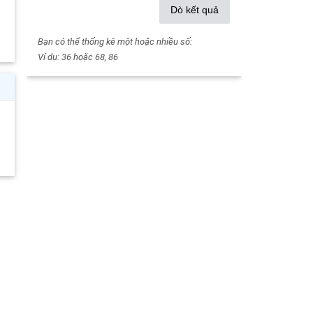
Dò kết quả
Bạn có thể thống kê một hoặc nhiều số:
Ví dụ: 36 hoặc 68, 86