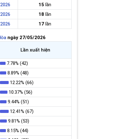
/2026
15
lần
/2026
18
lần
/2026
17
lần
Hòa
ngày 27/05/2026
Lần xuất hiện
7.78% (42)
8.89% (48)
12.22% (66)
10.37% (56)
9.44% (51)
12.41% (67)
9.81% (53)
8.15% (44)