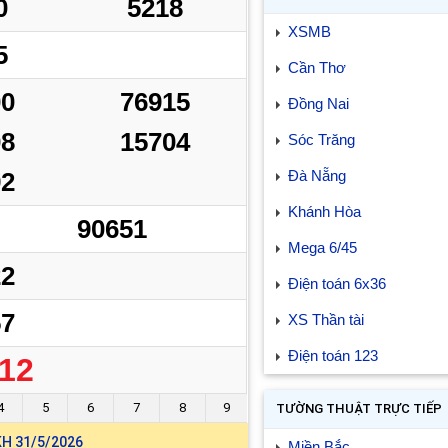
0
5218
XSMB
5
Cần Thơ
00
76915
Đồng Nai
08
15704
Sóc Trăng
92
Đà Nẵng
Khánh Hòa
90651
Mega 6/45
22
Điện toán 6x36
57
XS Thần tài
Điện toán 123
12
4
5
6
7
8
9
TƯỜNG THUẬT TRỰC TIẾP
H 31/5/2026
Miền Bắc