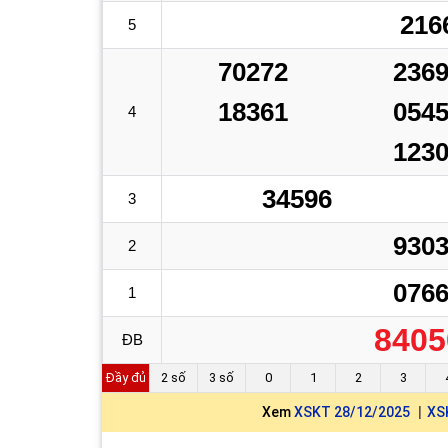
216
5
70272
236
18361
054
4
123
34596
3
930
2
076
1
8405
ĐB
Đầy đủ
2 số
3 số
0
1
2
3
Xem
XSKT 28/12/2025
XS