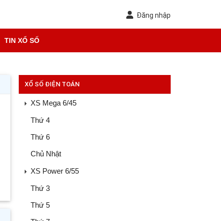
Đăng nhập
TIN XỔ SỐ
XỔ SỐ ĐIỆN TOÁN
XS Mega 6/45
Thứ 4
Thứ 6
Chủ Nhật
XS Power 6/55
Thứ 3
Thứ 5