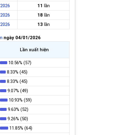
/2026
11
lần
/2026
18
lần
/2026
13
lần
um
ngày 04/01/2026
Lần xuất hiện
10.56% (57)
8.33% (45)
8.33% (45)
9.07% (49)
10.93% (59)
9.63% (52)
9.26% (50)
11.85% (64)