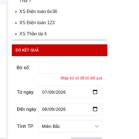
Thứ 7
XS Điện toán 6x36
XS Điện toán 123
XS Thần tài 4
DÒ KẾT QUẢ
Bộ số:
Nhập bộ số để dò kết quả
Từ ngày:
Đến ngày:
Tỉnh TP: