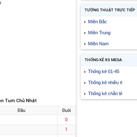
s
TƯỜNG THUẬT TRỰC TIẾP
Miền Bắc
Miền Trung
Miền Nam
THỐNG KÊ XS MEGA
Thống kê 01-45
Thống kê nhiều ít
Thống kê chẵn lẻ
on Tum Chủ Nhật
Đầu
Đuôi
0
1