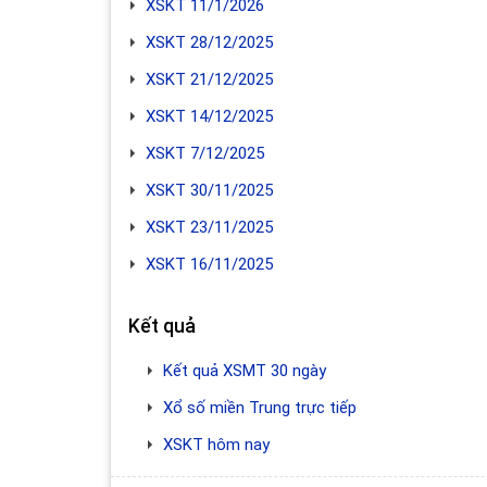
XSKT 11/1/2026
XSKT 28/12/2025
XSKT 21/12/2025
XSKT 14/12/2025
XSKT 7/12/2025
XSKT 30/11/2025
XSKT 23/11/2025
XSKT 16/11/2025
Kết quả
Kết quả XSMT 30 ngày
Xổ số miền Trung trực tiếp
XSKT hôm nay