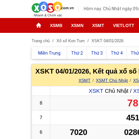
Hôm nay: Chủ Nhật ngày 0
XSMB
XSMN
XSMT
VIETLOTT
Trang chủ
Xổ số Kon Tum
XSKT 04/01/2026
Miền Trung
Thứ 2
Thứ 3
Thứ 4
Thứ
XSKT 04/01/2026, Kết quả xổ số
XSMT
XSMT Chủ Nhật
XS
XSKT
Chủ Nhật /
XS
78
8
45
7
7020
028
6