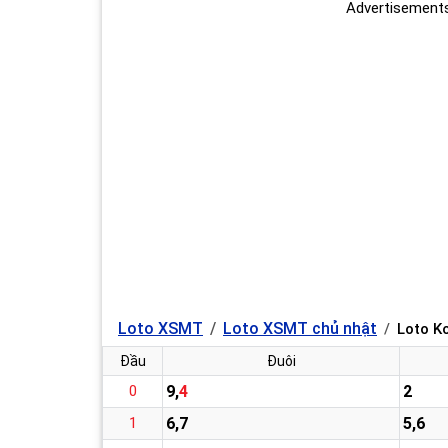
Advertisement
Loto XSMT
Loto XSMT chủ nhật
Loto K
Đầu
Đuôi
0
9,
4
2
1
6,7
5,6