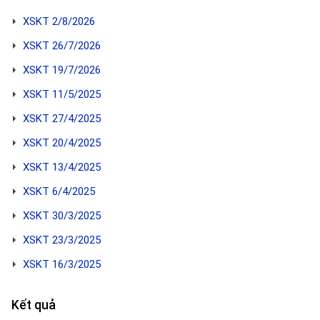
XSKT 2/8/2026
XSKT 26/7/2026
XSKT 19/7/2026
XSKT 11/5/2025
XSKT 27/4/2025
XSKT 20/4/2025
XSKT 13/4/2025
XSKT 6/4/2025
XSKT 30/3/2025
XSKT 23/3/2025
XSKT 16/3/2025
Kết quả