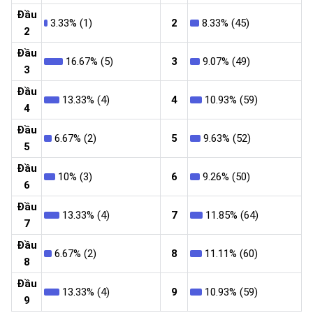
Đầu
3.33% (1)
2
8.33% (45)
2
Đầu
16.67% (5)
3
9.07% (49)
3
Đầu
13.33% (4)
4
10.93% (59)
4
Đầu
6.67% (2)
5
9.63% (52)
5
Đầu
10% (3)
6
9.26% (50)
6
Đầu
13.33% (4)
7
11.85% (64)
7
Đầu
6.67% (2)
8
11.11% (60)
8
Đầu
13.33% (4)
9
10.93% (59)
9