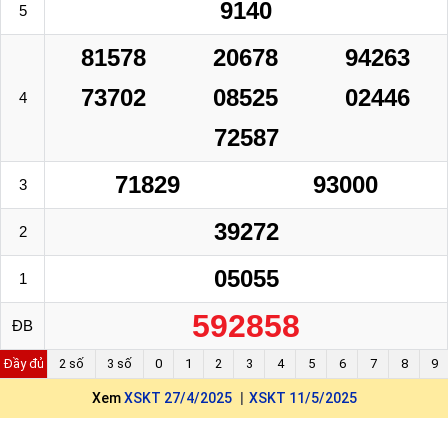
9140
5
81578
20678
94263
73702
08525
02446
4
72587
71829
93000
3
39272
2
05055
1
592858
ĐB
Đầy đủ
2 số
3 số
0
1
2
3
4
5
6
7
8
9
Xem
XSKT 27/4/2025
XSKT 11/5/2025