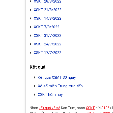
XSKT 28/8/2022
XSKT 21/8/2022
XSKT 14/8/2022
XSKT 7/8/2022
XSKT 31/7/2022
XSKT 24/7/2022
XSKT 17/7/2022
Kết quả
Kết quả XSMT 30 ngày
Xổ số miền Trung trực tiếp
XSKT hôm nay
Nhận
kết quả xổ số
Kon Tum, soạn
XSKT
gửi
8136
(