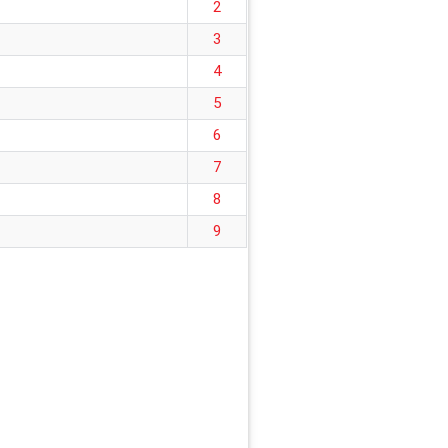
2
3
4
5
6
7
8
9