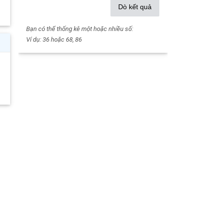
Dò kết quả
Bạn có thể thống kê một hoặc nhiều số:
Ví dụ: 36 hoặc 68, 86