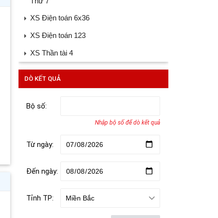
Thứ 7
XS Điện toán 6x36
XS Điện toán 123
XS Thần tài 4
DÒ KẾT QUẢ
Bộ số:
Nhập bộ số để dò kết quả
Từ ngày:
Đến ngày:
Tỉnh TP: