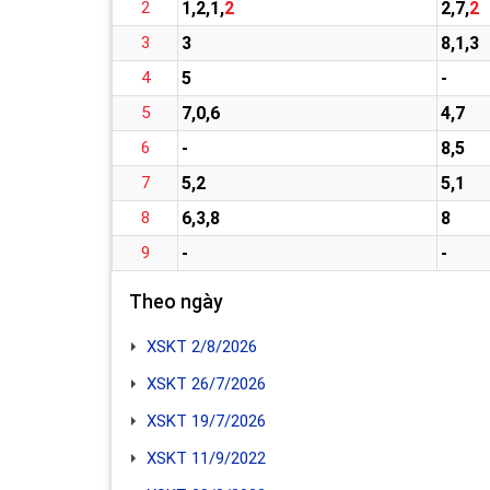
2
1,2,1,
2
2,7,
2
3
3
8,1,3
4
5
-
5
7,0,6
4,7
6
-
8,5
7
5,2
5,1
8
6,3,8
8
9
-
-
Theo ngày
XSKT 2/8/2026
XSKT 26/7/2026
XSKT 19/7/2026
XSKT 11/9/2022