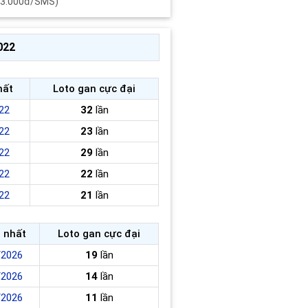
3.000đ/SMS)
022
hất
Loto gan cực đại
22
32
lần
22
23
lần
22
29
lần
22
22
lần
22
21
lần
 nhất
Loto gan cực đại
/2026
19
lần
/2026
14
lần
/2026
11
lần