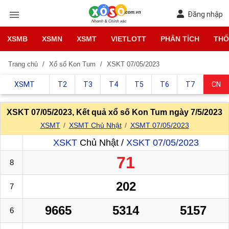
Đăng nhập
XSMB
XSMN
XSMT
VIETLOTT
PHÂN TÍCH
THỐ
Trang chủ
Xổ số Kon Tum
XSKT 07/05/2023
XSMT
T2
T3
T4
T5
T6
T7
CN
XSKT 07/05/2023, Kết quả xổ số Kon Tum ngày 7/5/2023
XSMT
XSMT Chủ Nhật
XSMT 07/05/2023
XSKT
Chủ Nhật /
XSKT 07/05/2023
71
8
202
7
9665
5314
5157
6