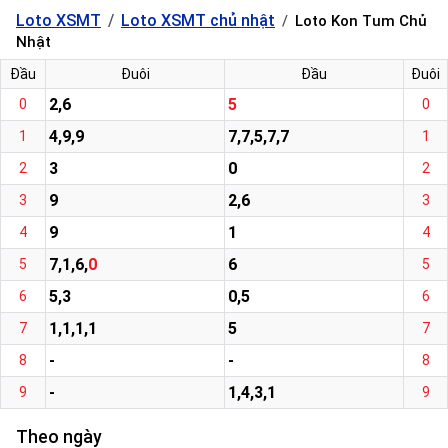
Loto XSMT
Loto XSMT chủ nhật
Loto Kon Tum Chủ
Nhật
Đầu
Đuôi
Đầu
Đuôi
2,6
5
0
0
4,9,9
7,7,5,7,7
1
1
3
0
2
2
9
2,6
3
3
9
1
4
4
7,1,6,
0
6
5
5
5,3
0,5
6
6
1,1,1,1
5
7
7
-
-
8
8
-
1,4,3,1
9
9
Theo ngày