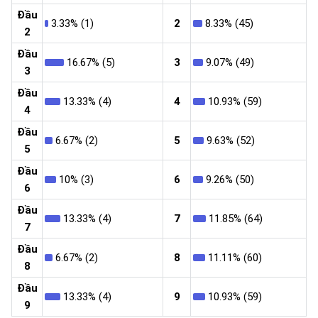
Đầu
3.33% (1)
2
8.33% (45)
2
Đầu
16.67% (5)
3
9.07% (49)
3
Đầu
13.33% (4)
4
10.93% (59)
4
Đầu
6.67% (2)
5
9.63% (52)
5
Đầu
10% (3)
6
9.26% (50)
6
Đầu
13.33% (4)
7
11.85% (64)
7
Đầu
6.67% (2)
8
11.11% (60)
8
Đầu
13.33% (4)
9
10.93% (59)
9