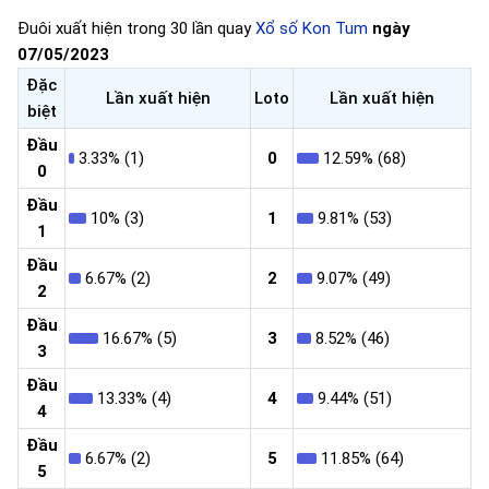
Đuôi xuất hiện trong 30 lần quay
Xổ số Kon Tum
ngày
07/05/2023
Đặc
Lần xuất hiện
Loto
Lần xuất hiện
biệt
Đầu
3.33% (1)
0
12.59% (68)
0
Đầu
10% (3)
1
9.81% (53)
1
Đầu
6.67% (2)
2
9.07% (49)
2
Đầu
16.67% (5)
3
8.52% (46)
3
Đầu
13.33% (4)
4
9.44% (51)
4
Đầu
6.67% (2)
5
11.85% (64)
5