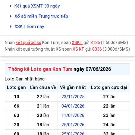
Kết quả XSMT 30 ngày
Xổ số miền Trung trực tiếp
XSKT hôm nay
Nhận
kết quả xổ số
Kon Tum, soạn
XSKT
gửi
8136
(1.500đ/SMS)
Nhận kết quả tường thuật XS soạn
XS KT
gửi
8336
(3.000đ/SMS)
Thống kê Loto gan Kon Tum
ngày 07/06/2026
Loto Gan nhất bảng
Loto gan
Lần chưa về
Về gần nhất
Loto gan cực đại
13
27
lần
23/11/2025
27
lần
66
21
lần
04/01/2026
22
lần
63
20
lần
11/01/2026
23
lần
20
18
lần
25/01/2026
24
lần
69
18
lần
25/01/2026
33
lần