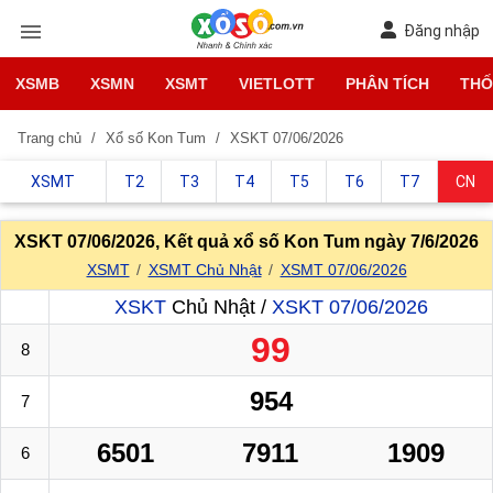
Đăng nhập
XSMB
XSMN
XSMT
VIETLOTT
PHÂN TÍCH
THỐ
Trang chủ
Xổ số Kon Tum
XSKT 07/06/2026
XSMT
T2
T3
T4
T5
T6
T7
CN
XSKT 07/06/2026, Kết quả xổ số Kon Tum ngày 7/6/2026
XSMT
XSMT Chủ Nhật
XSMT 07/06/2026
XSKT
Chủ Nhật /
XSKT 07/06/2026
99
8
954
7
6501
7911
1909
6