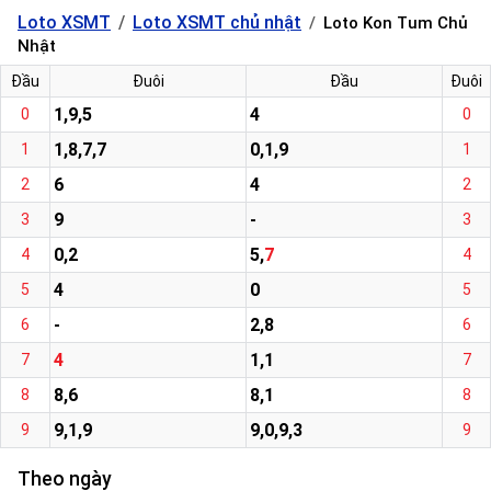
Loto XSMT
Loto XSMT chủ nhật
Loto Kon Tum Chủ
Nhật
Đầu
Đuôi
Đầu
Đuôi
1,9,5
4
0
0
1,8,7,7
0,1,9
1
1
6
4
2
2
9
-
3
3
0,2
5,
7
4
4
4
0
5
5
-
2,8
6
6
4
1,1
7
7
8,6
8,1
8
8
9,1,9
9,0,9,3
9
9
Theo ngày