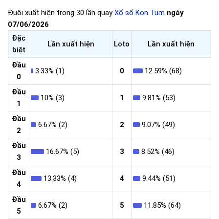
Đuôi xuất hiện trong 30 lần quay
Xổ số Kon Tum
ngày
07/06/2026
Đặc
Lần xuất hiện
Loto
Lần xuất hiện
biệt
Đầu
3.33% (1)
0
12.59% (68)
0
Đầu
10% (3)
1
9.81% (53)
1
Đầu
6.67% (2)
2
9.07% (49)
2
Đầu
16.67% (5)
3
8.52% (46)
3
Đầu
13.33% (4)
4
9.44% (51)
4
Đầu
6.67% (2)
5
11.85% (64)
5