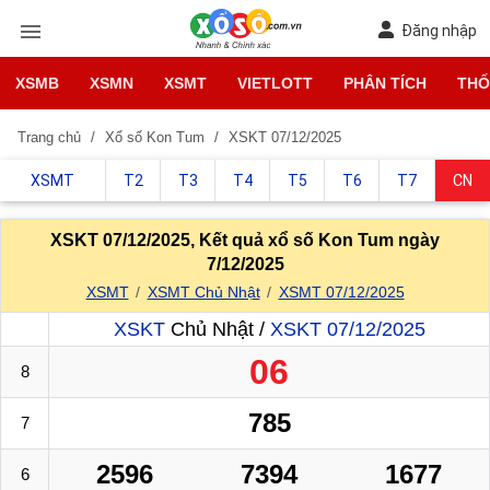
Đăng nhập
XSMB
XSMN
XSMT
VIETLOTT
PHÂN TÍCH
THỐ
Trang chủ
Xổ số Kon Tum
XSKT 07/12/2025
XSMT
T2
T3
T4
T5
T6
T7
CN
XSKT 07/12/2025, Kết quả xổ số Kon Tum ngày
7/12/2025
XSMT
XSMT Chủ Nhật
XSMT 07/12/2025
XSKT
Chủ Nhật /
XSKT 07/12/2025
06
8
785
7
2596
7394
1677
6