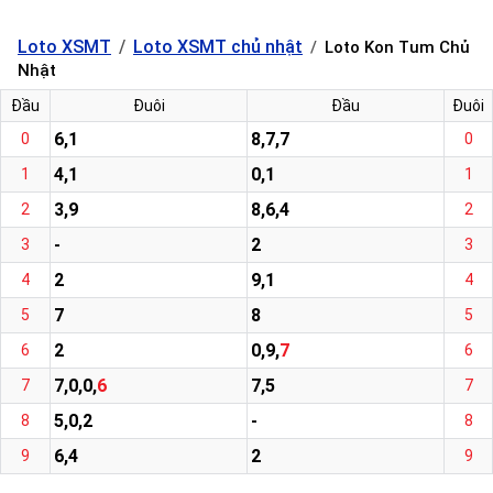
Loto XSMT
Loto XSMT chủ nhật
Loto Kon Tum Chủ
Nhật
Đầu
Đuôi
Đầu
Đuôi
6,1
8,7,7
0
0
4,1
0,1
1
1
3,9
8,6,4
2
2
-
2
3
3
2
9,1
4
4
7
8
5
5
2
0,9,
7
6
6
7,0,0,
6
7,5
7
7
5,0,2
-
8
8
6,4
2
9
9