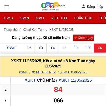
Đăng nhập
XSMB
XSMN
XSMT
VIETLOTT
PHÂN TÍCH
THỐ
Trang chủ
Xổ số Kon Tum
XSKT 11/05/2025
Đang tường thuật Xổ số
miền Nam
➜ Xem ngay
XSMT
T2
T3
T4
T5
T6
T7
CN
XSKT 11/05/2025, Kết quả xổ số Kon Tum ngày
11/5/2025
XSMT
XSMT Chủ Nhật
XSMT 11/05/2025
XSKT
Chủ Nhật /
XSKT 11/05/2025
84
8
066
7