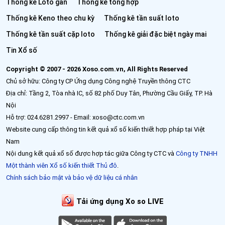
Thống kê Loto gan
Thống kê tổng hợp
Thống kê Keno theo chu kỳ
Thống kê tần suất loto
Thống kê tần suất cặp loto
Thống kê giải đặc biệt ngày mai
Tin Xổ số
Copyright © 2007 - 2026 Xoso.com.vn, All Rights Reserved
Chủ sở hữu: Công ty CP Ứng dụng Công nghệ Truyền thông CTC
Địa chỉ: Tầng 2, Tòa nhà IC, số 82 phố Duy Tân, Phường Cầu Giấy, TP. Hà
Nội
Hỗ trợ: 024.6281.2997 - Email: xoso@ctc.com.vn
Website cung cấp thông tin kết quả xổ số kiến thiết hợp pháp tại Việt
Nam
Nội dung kết quả xổ số được hợp tác giữa Công ty CTC và
Công ty TNHH
Một thành viên Xổ số kiến thiết Thủ đô
.
Chính sách bảo mật và bảo vệ dữ liệu cá nhân
Tải ứng dụng Xo so LIVE