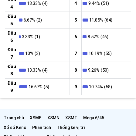
13.33% (4)
4
9.44% (51)
4
Đầu
6.67% (2)
5
11.85% (64)
5
Đầu
3.33% (1)
6
8.52% (46)
6
Đầu
10% (3)
7
10.19% (55)
7
Đầu
13.33% (4)
8
9.26% (50)
8
Đầu
16.67% (5)
9
10.74% (58)
9
Trang chủ
XSMB
XSMN
XSMT
Mega 6/45
Xổ số Keno
Phân tích
Thống kê vị trí