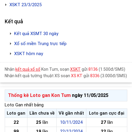
XSKT 23/3/2025
Kết quả
Kết quả XSMT 30 ngày
Xổ số miền Trung trực tiếp
XSKT hôm nay
Nhận
kết quả xổ số
Kon Tum, soạn
XSKT
gửi
8136
(1.500đ/SMS)
Nhận kết quả tường thuật XS soạn
XS KT
gửi
8336
(3.000đ/SMS)
Thống kê Loto gan Kon Tum
ngày 11/05/2025
Loto Gan nhất bảng
Loto gan
Lần chưa về
Về gần nhất
Loto gan cực đại
22
25
lần
10/11/2024
27
lần
99
19
lần
22/12/2024
22
lần