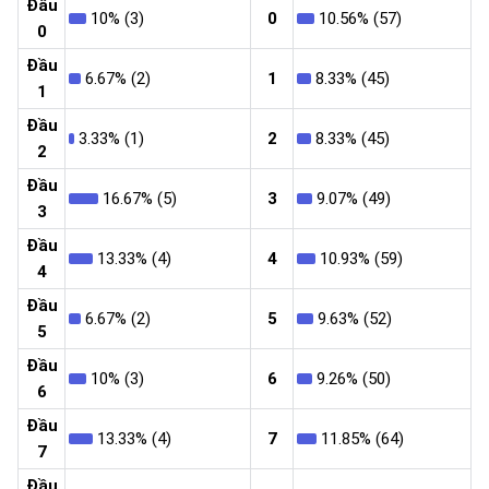
Đầu
10% (3)
0
10.56% (57)
0
Đầu
6.67% (2)
1
8.33% (45)
1
Đầu
3.33% (1)
2
8.33% (45)
2
Đầu
16.67% (5)
3
9.07% (49)
3
Đầu
13.33% (4)
4
10.93% (59)
4
Đầu
6.67% (2)
5
9.63% (52)
5
Đầu
10% (3)
6
9.26% (50)
6
Đầu
13.33% (4)
7
11.85% (64)
7
Đầu