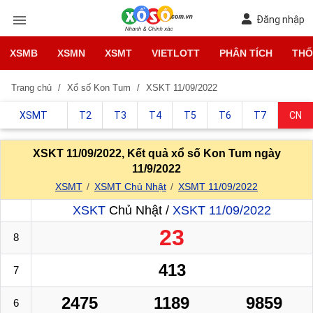
Đăng nhập
XSMB
XSMN
XSMT
VIETLOTT
PHÂN TÍCH
THỐ
Trang chủ
Xổ số Kon Tum
XSKT 11/09/2022
XSMT
T2
T3
T4
T5
T6
T7
CN
XSKT 11/09/2022, Kết quả xổ số Kon Tum ngày
11/9/2022
XSMT
XSMT Chủ Nhật
XSMT 11/09/2022
XSKT
Chủ Nhật /
XSKT 11/09/2022
23
8
413
7
2475
1189
9859
6