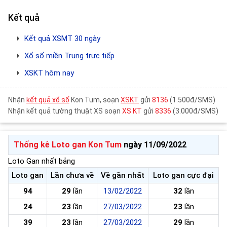
Kết quả
Kết quả XSMT 30 ngày
Xổ số miền Trung trực tiếp
XSKT hôm nay
Nhận
kết quả xổ số
Kon Tum, soạn
XSKT
gửi
8136
(1.500đ/SMS)
Nhận kết quả tường thuật XS soạn
XS KT
gửi
8336
(3.000đ/SMS)
Thống kê Loto gan Kon Tum
ngày 11/09/2022
Loto Gan nhất bảng
Loto gan
Lần chưa về
Về gần nhất
Loto gan cực đại
94
29
lần
13/02/2022
32
lần
24
23
lần
27/03/2022
23
lần
39
23
lần
27/03/2022
29
lần