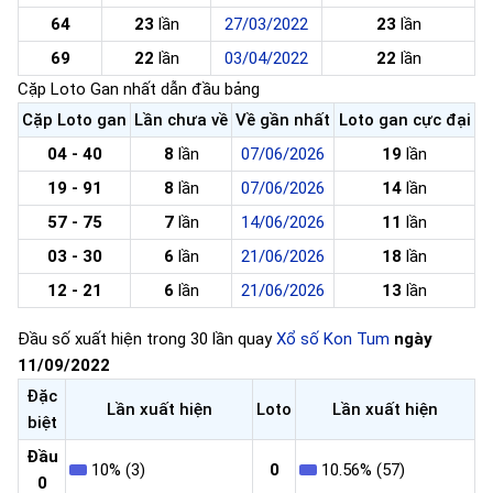
64
23
lần
27/03/2022
23
lần
69
22
lần
03/04/2022
22
lần
Cặp Loto Gan nhất dẫn đầu bảng
Cặp Loto gan
Lần chưa về
Về gần nhất
Loto gan cực đại
04 - 40
8
lần
07/06/2026
19
lần
19 - 91
8
lần
07/06/2026
14
lần
57 - 75
7
lần
14/06/2026
11
lần
03 - 30
6
lần
21/06/2026
18
lần
12 - 21
6
lần
21/06/2026
13
lần
Đầu số xuất hiện trong 30 lần quay
Xổ số Kon Tum
ngày
11/09/2022
Đặc
Lần xuất hiện
Loto
Lần xuất hiện
biệt
Đầu
10% (3)
0
10.56% (57)
0