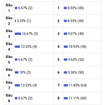
Đầu
6.67% (2)
1
8.33% (45)
1
Đầu
3.33% (1)
2
8.33% (45)
2
Đầu
16.67% (5)
3
9.07% (49)
3
Đầu
13.33% (4)
4
10.93% (59)
4
Đầu
6.67% (2)
5
9.63% (52)
5
Đầu
10% (3)
6
9.26% (50)
6
Đầu
13.33% (4)
7
11.85% (64)
7
Đầu
6.67% (2)
8
11.11% (60)
8