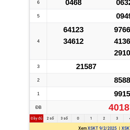
0468
063
6
094
5
64123
976
34612
413
4
291
21587
3
858
2
991
1
4018
ĐB
Đầy đủ
2 số
3 số
0
1
2
3
Xem
XSKT 9/2/2025
XSK