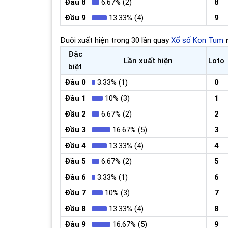
Đầu 8
6.67% (2)
8
Đầu 9
13.33% (4)
9
Đuôi xuất hiện trong 30 lần quay
Xổ số Kon Tum
Đặc
Lần xuất hiện
Loto
biệt
Đầu 0
3.33% (1)
0
Đầu 1
10% (3)
1
Đầu 2
6.67% (2)
2
Đầu 3
16.67% (5)
3
Đầu 4
13.33% (4)
4
Đầu 5
6.67% (2)
5
Đầu 6
3.33% (1)
6
Đầu 7
10% (3)
7
Đầu 8
13.33% (4)
8
Đầu 9
16.67% (5)
9