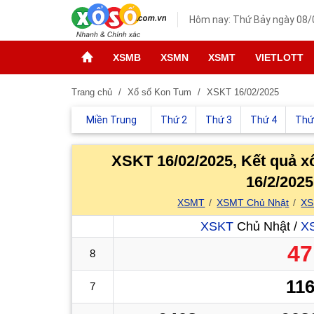
Hôm nay: Thứ Bảy ngày 08
XSMB
XSMN
XSMT
VIETLOTT
Trang chủ
Xổ số Kon Tum
XSKT 16/02/2025
Miền Trung
Thứ 2
Thứ 3
Thứ 4
Thứ
XSKT 16/02/2025, Kết quả 
16/2/2025
XSMT
XSMT Chủ Nhật
XS
XSKT
Chủ Nhật /
XS
47
8
11
7