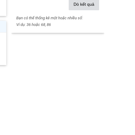
Dò kết quả
Bạn có thể thống kê một hoặc nhiều số:
Ví dụ: 36 hoặc 68, 86