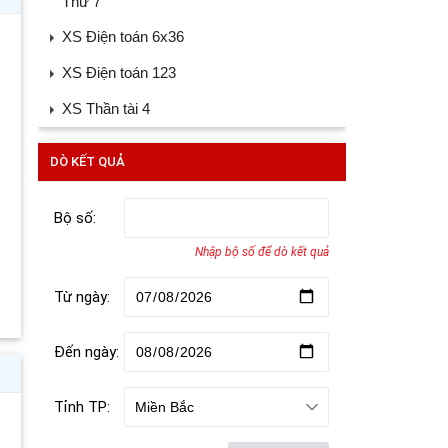
Thứ 7
XS Điện toán 6x36
XS Điện toán 123
XS Thần tài 4
DÒ KẾT QUẢ
Bộ số:
Nhập bộ số để dò kết quả
Từ ngày:
Đến ngày:
Tỉnh TP: