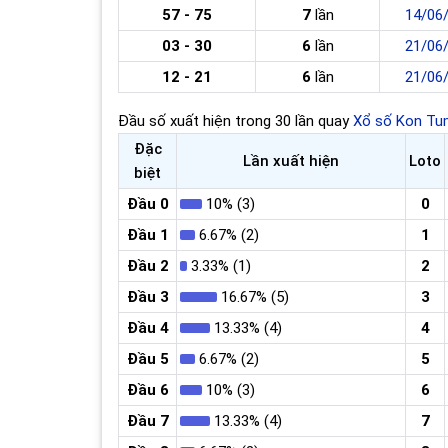
57 - 75
7
lần
14/06
03 - 30
6
lần
21/06
12 - 21
6
lần
21/06
Đầu số xuất hiện trong 30 lần quay
Xổ số Kon T
Đặc
Lần xuất hiện
Loto
biệt
Đầu 0
10% (3)
0
Đầu 1
6.67% (2)
1
Đầu 2
3.33% (1)
2
Đầu 3
16.67% (5)
3
Đầu 4
13.33% (4)
4
Đầu 5
6.67% (2)
5
Đầu 6
10% (3)
6
Đầu 7
13.33% (4)
7