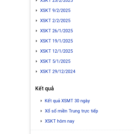
XSKT 23/2/2025
XSKT 9/2/2025
XSKT 2/2/2025
XSKT 26/1/2025
XSKT 19/1/2025
XSKT 12/1/2025
XSKT 5/1/2025
XSKT 29/12/2024
Kết quả
Kết quả XSMT 30 ngày
Xổ số miền Trung trực tiếp
XSKT hôm nay