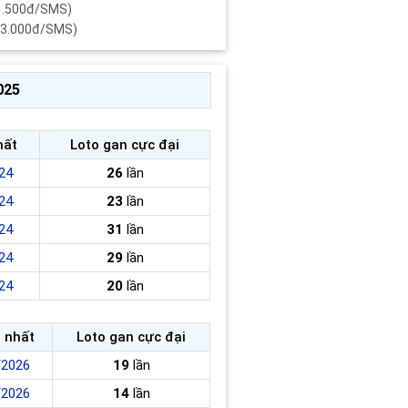
1.500đ/SMS)
3.000đ/SMS)
025
hất
Loto gan cực đại
24
26
lần
24
23
lần
24
31
lần
24
29
lần
24
20
lần
 nhất
Loto gan cực đại
/2026
19
lần
/2026
14
lần